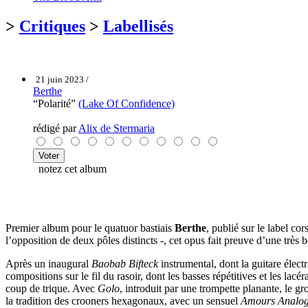
>
Critiques
>
Labellisés
21 juin 2023 /
Berthe
“Polarité”
(Lake Of Confidence)
rédigé par
Alix de Stermaria
notez cet album
Premier album pour le quatuor bastiais
Berthe
, publié sur le label co
l’opposition de deux pôles distincts -, cet opus fait preuve d’une très
Après un inaugural
Baobab Bifteck
instrumental, dont la guitare élect
compositions sur le fil du rasoir, dont les basses répétitives et les la
coup de trique. Avec
Golo
, introduit par une trompette planante, le gr
la tradition des crooners hexagonaux, avec un sensuel
Amours Analo