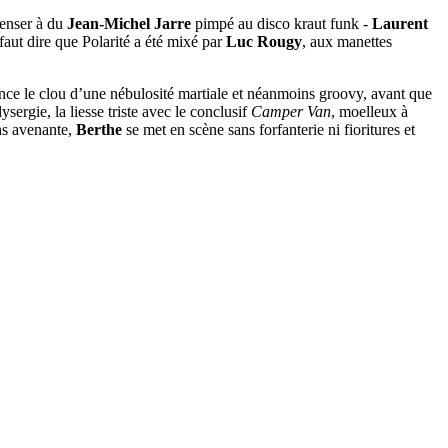
penser à du
Jean-Michel Jarre
pimpé au disco kraut funk -
Laurent
 faut dire que Polarité a été mixé par
Luc Rougy
, aux manettes
ce le clou d’une nébulosité martiale et néanmoins groovy, avant que
a lysergie, la liesse triste avec le conclusif
Camper Van
, moelleux à
ns avenante,
Berthe
se met en scène sans forfanterie ni fioritures et