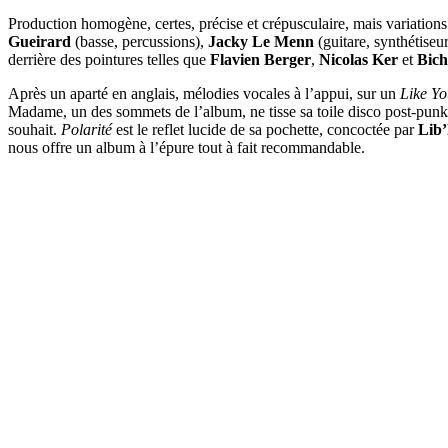
Production homogène, certes, précise et crépusculaire, mais variation
Gueirard
(basse, percussions),
Jacky Le Menn
(guitare, synthétiseu
derrière des pointures telles que
Flavien Berger
,
Nicolas Ker
et
Bich
Après un aparté en anglais, mélodies vocales à l’appui, sur un
Like Y
Madame, un des sommets de l’album, ne tisse sa toile disco post-pun
souhait.
Polarité
est le reflet lucide de sa pochette, concoctée par
Lib
nous offre un album à l’épure tout à fait recommandable.