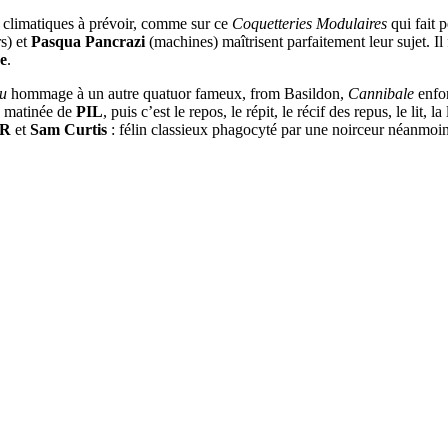
s climatiques à prévoir, comme sur ce
Coquetteries Modulaires
qui fait 
rs) et
Pasqua Pancrazi
(machines) maîtrisent parfaitement leur sujet. Il
e
.
ou
hommage à un autre quatuor fameux, from Basildon,
Cannibale
enfon
k matinée de
PIL
, puis c’est le repos, le répit, le récif des repus, le lit, l
’R
et
Sam Curtis
: félin classieux phagocyté par une noirceur néanmoi