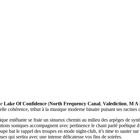
rse
Lake Of Confidence
(
North Frequency Canal
,
Valediction
,
M A
 belle cohérence, tribut à la musique moderne binaire puisant ses racines 
rique entêtante se fraie un sinueux chemin au milieu des arpèges de synth
cérations soniques accompagnent avec pertinence le chant parlé poétique d
oupe bat le rappel des troupes en mode night-club, it’s time to sauter sur
gues
qui sertira avec une intense délicatesse vos fins de soirées.