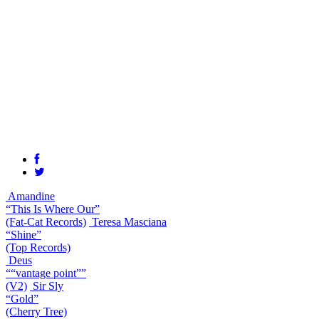
Amandine
“This Is Where Our”
(Fat-Cat Records)
Teresa Masciana
“Shine”
(Top Records)
Deus
““vantage point””
(V2)
Sir Sly
“Gold”
(Cherry Tree)