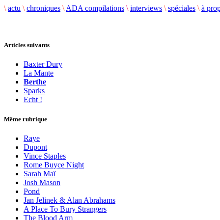
\
actu
\
chroniques
\
ADA compilations
\
interviews
\
spéciales
\
à pro
Articles suivants
Baxter Dury
La Mante
Berthe
Sparks
Echt !
Même rubrique
Raye
Dupont
Vince Staples
Rome Buyce Night
Sarah Maï
Josh Mason
Pond
Jan Jelinek & Alan Abrahams
A Place To Bury Strangers
The Blood Arm