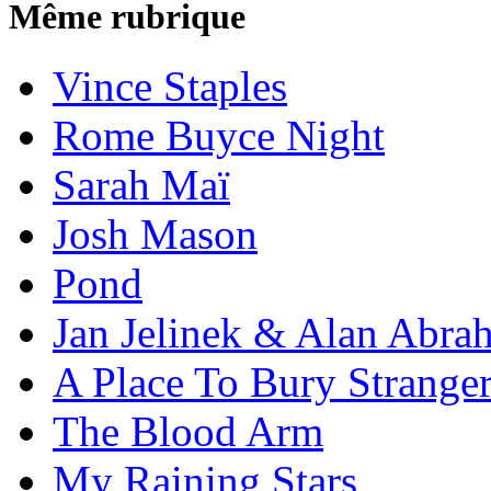
Même rubrique
Vince Staples
Rome Buyce Night
Sarah Maï
Josh Mason
Pond
Jan Jelinek & Alan Abra
A Place To Bury Strange
The Blood Arm
My Raining Stars