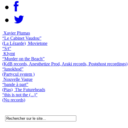
Xavier Plumas
“Le Cabinet Vaudou”
(La Lézarde)
Movietone
“S/t”
Klymt
“Murder on the Beach”
(KdB records, Anesthetize Prod, Araki records, Postghost recordings)
“lunokhod”
(Partycul system )
Nouvelle Vague
“bande à part”
(Pias)
The Futureheads
“this is not the (...)”
(Nu records)