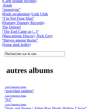
(Carte postale records)
Jonah
“monotype”
(Rude awakening)
Unik Ubik
“I’m Not Feng Shui”
(Humpty Dumpty Records)
The Debrief
“The End Came at (...)”
(Mascarpone Discos)
Nick Grey
“thieves among thorns”
(Some dark holler)
autres albums
Luis Francesco Arena
“porcelain tandem”
Luis Francesco Arena
“S/t”
Luis Francesco Arena
“Stars and Stones / Julien Pras Shady Hollow Circus”