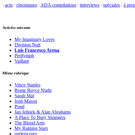
\
actu
\
chroniques
\
ADA compilations
\
interviews
\
spéciales
\
à pro
Articles suivants
My Imaginary Loves
Division Nuit
Luis Francesco Arena
Perilymph
Vaillant
Même rubrique
Vince Staples
Rome Buyce Night
Sarah Maï
Josh Mason
Pond
Jan Jelinek & Alan Abrahams
A Place To Bury Strangers
The Blood Arm
My Raining Stars
underscores