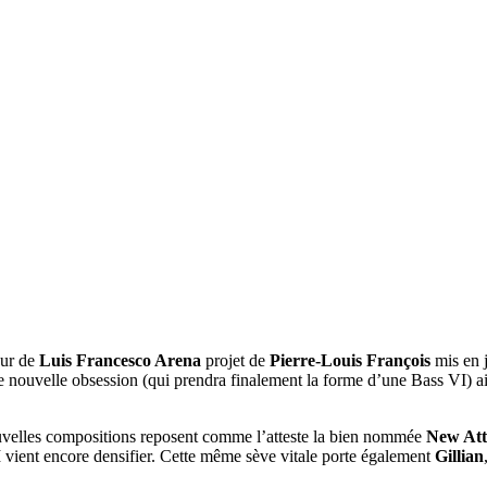
our de
Luis Francesco Arena
projet de
Pierre-Louis François
mis en j
ne nouvelle obsession (qui prendra finalement la forme d’une Bass VI) 
ouvelles compositions reposent comme l’atteste la bien nommée
New Att
I vient encore densifier. Cette même sève vitale porte également
Gillian