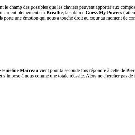
nt le champ des possibles que les claviers peuvent apporter aux compos
’incarnent pleinement sur
Breathe
, la sublime
Guess My Powers
( atten
is
porte une émotion qui nous a touché droit au cœur au moment de co
de
Emeline Marceau
vient pour la seconde fois répondre à celle de
Pier
 et s’impose à nous comme une totale réussite. Alors ne chercher pas de f