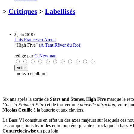
>
Critiques
>
Labellisés
3 juin 2019 /
Luis Francesco Arena
“High Five”
(A Tant Rêver du Roi)
rédigé par
G.Newman
notez cet album
Six ans après la sortie de
Stars and Stones
,
High Five
marque le ret
Goes to Pointe à Pitre
) et de trouver une
nouvelle attraction
, voire u
Nicolas Ceuille
à la batterie et aux claviers.
La Bass VI constitue en effet un des axes majeurs sur lesquels ces n
les compositions hybrides entre pop énergisante et rock que la bass V
Conterclockwise
un peu loin.