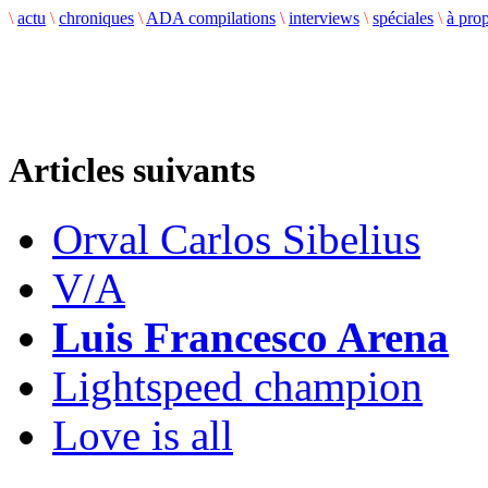
\
actu
\
chroniques
\
ADA compilations
\
interviews
\
spéciales
\
à pro
Articles suivants
Orval Carlos Sibelius
V/A
Luis Francesco Arena
Lightspeed champion
Love is all