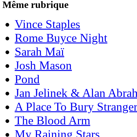
Même rubrique
Vince Staples
Rome Buyce Night
Sarah Maï
Josh Mason
Pond
Jan Jelinek & Alan Abra
A Place To Bury Strange
The Blood Arm
My Raining Stars