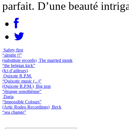
parfait. D’une beauté intrig
Safety first
“alright !!”
(substitute records)
The married monk
“the belgian kick”
(Ici d’ailleurs)
Quixote R.P.M.
“Quixotic music (...)”
(Quixote R.P.M.)
Big pop
“étrange sonothèque”
Daria
“Impossible Colours”
(Artic Rodeo Recordings)
Beck
“sea change”