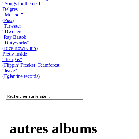
“Songs for the deaf”
Delgres
“Mo Jodi”
(Pias)
Tarwater
“Dwellers”
Ray Bartok
“Dirtyworks”
(Rice Bowl Club)
Pretty Inside
“Teargas”
(Flippin’ Freaks)
Teamforest
“leave”
(Eglantine records)
autres albums