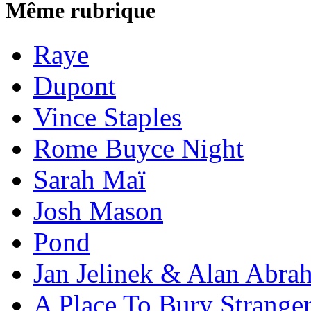
Même rubrique
Raye
Dupont
Vince Staples
Rome Buyce Night
Sarah Maï
Josh Mason
Pond
Jan Jelinek & Alan Abra
A Place To Bury Strange