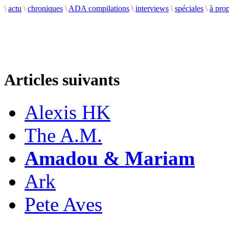
\
actu
\
chroniques
\
ADA compilations
\
interviews
\
spéciales
\
à pro
Articles suivants
Alexis HK
The A.M.
Amadou & Mariam
Ark
Pete Aves