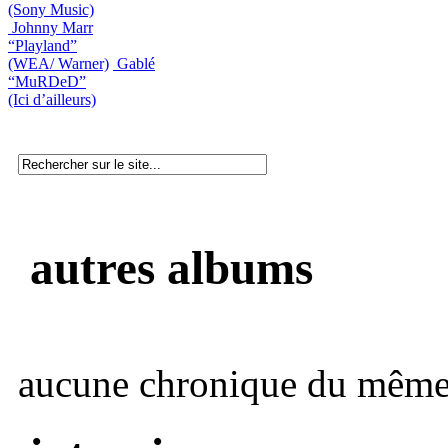
(Sony Music)
Johnny Marr
“Playland”
(WEA/ Warner)
Gablé
“MuRDeD”
(Ici d’ailleurs)
autres albums
aucune chronique du même 