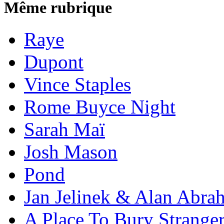
Même rubrique
Raye
Dupont
Vince Staples
Rome Buyce Night
Sarah Maï
Josh Mason
Pond
Jan Jelinek & Alan Abra
A Place To Bury Strange