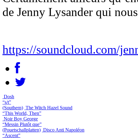
de Jenny Lysander qui nous f
https://soundcloud.com/jen
Dosh
“s/t”
(Southern)
The Witch Hazel Sound
“This World, Then”
Noir Boy George
“Messin Plutôt que”
(Pouetschallplatten)
Disco Anti Napoléon
“Ascent”