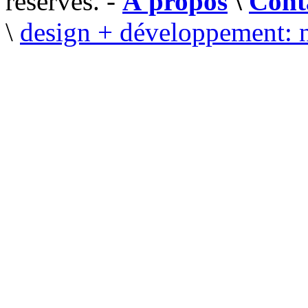
réservés. -
À propos
\
Cont
\
design + développement: 