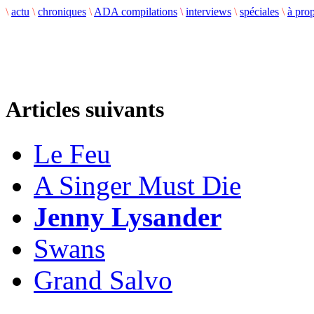
\
actu
\
chroniques
\
ADA compilations
\
interviews
\
spéciales
\
à pro
Articles suivants
Le Feu
A Singer Must Die
Jenny Lysander
Swans
Grand Salvo