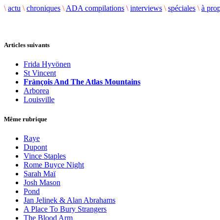
\
actu
\
chroniques
\
ADA compilations
\
interviews
\
spéciales
\
à pro
Articles suivants
Frida Hyvönen
St Vincent
Frànçois And The Atlas Mountains
Arborea
Louisville
Même rubrique
Raye
Dupont
Vince Staples
Rome Buyce Night
Sarah Maï
Josh Mason
Pond
Jan Jelinek & Alan Abrahams
A Place To Bury Strangers
The Blood Arm