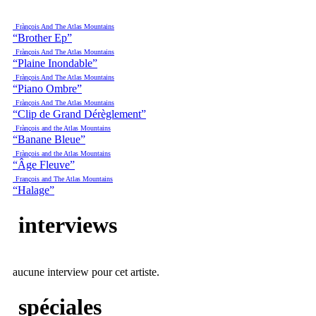
Frànçois And The Atlas Mountains
“Brother Ep”
Frànçois And The Atlas Mountains
“Plaine Inondable”
Frànçois And The Atlas Mountains
“Piano Ombre”
Frànçois And The Atlas Mountains
“Clip de Grand Dérèglement”
Frànçois and the Atlas Mountains
“Banane Bleue”
Frànçois and the Atlas Mountains
“Âge Fleuve”
François and The Atlas Mountains
“Halage”
interviews
aucune interview pour cet artiste.
spéciales