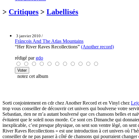
>
Critiques
>
Labellisés
3 janvier 2010 /
Frànçois And The Atlas Mountains
“Her River Raves Recollections”
(Another record)
rédigé par
gdo
notez cet album
Sorti conjointement en cdr chez Another Record et en Vinyl chez
Lej
trop vous conseiller de découvrir cet univers qui boulverse votre se
Sebastian, rien ne m’a autant boulversé que ces chansons belles et naïv
évitaient que le soleil nous morde. Ce sont ces Dimanche qui donnaient
inexplicable, c’est presque physique, on sent son ventre lègé, on sen
River Raves Recollections » est une introduction à cet univers où l’hér
conseiller de ne pas passer à côté de chansons qui pourraient changer 