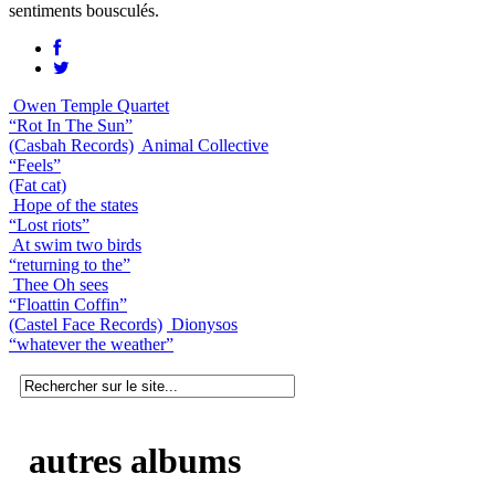
sentiments bousculés.
Owen Temple Quartet
“Rot In The Sun”
(Casbah Records)
Animal Collective
“Feels”
(Fat cat)
Hope of the states
“Lost riots”
At swim two birds
“returning to the”
Thee Oh sees
“Floattin Coffin”
(Castel Face Records)
Dionysos
“whatever the weather”
autres albums