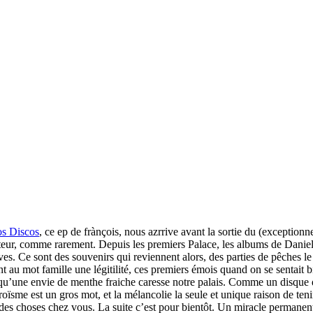
os Discos
, ce ep de frànçois, nous azrrive avant la sortie du (exception
rviteur, comme rarement. Depuis les premiers Palace, les albums de Dani
es. Ce sont des souvenirs qui reviennent alors, des parties de pêches le 
 au mot famille une légitilité, ces premiers émois quand on se sentait bi
t qu’une envie de menthe fraiche caresse notre palais. Comme un disque 
oïsme est un gros mot, et la mélancolie la seule et unique raison de ten
des choses chez vous. La suite c’est pour bientôt. Un miracle permanent 