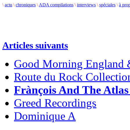
\
actu
\
chroniques
\
ADA compilations
\
interviews
\
spéciales
\
à pro
Articles suivants
Good Morning England &
Route du Rock Collectio
Frànçois And The Atla
Greed Recordings
Dominique A