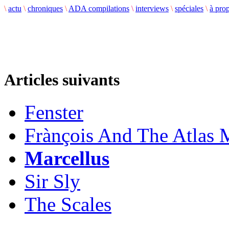
\
actu
\
chroniques
\
ADA compilations
\
interviews
\
spéciales
\
à pro
Articles suivants
Fenster
Frànçois And The Atlas 
Marcellus
Sir Sly
The Scales