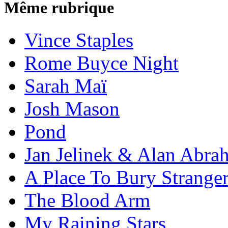
Même rubrique
Vince Staples
Rome Buyce Night
Sarah Maï
Josh Mason
Pond
Jan Jelinek & Alan Abra
A Place To Bury Strange
The Blood Arm
My Raining Stars