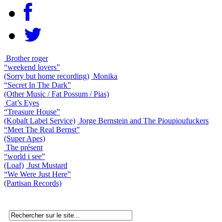
Brother roger
“weekend lovers”
(Sorry but home recording)
Monika
“Secret In The Dark”
(Other Music / Fat Possum / Pias)
Cat’s Eyes
“Treasure House”
(Kobalt Label Service)
Jorge Bernstein and The Pioupioufuckers
“Meet The Real Bernst”
(Super Apes)
The présent
“world i see”
(Loaf)
Just Mustard
“We Were Just Here”
(Partisan Records)