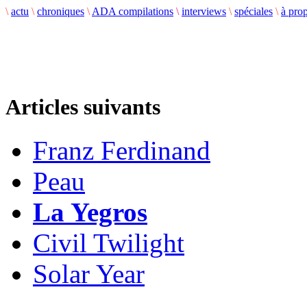
\
actu
\
chroniques
\
ADA compilations
\
interviews
\
spéciales
\
à pro
Articles suivants
Franz Ferdinand
Peau
La Yegros
Civil Twilight
Solar Year