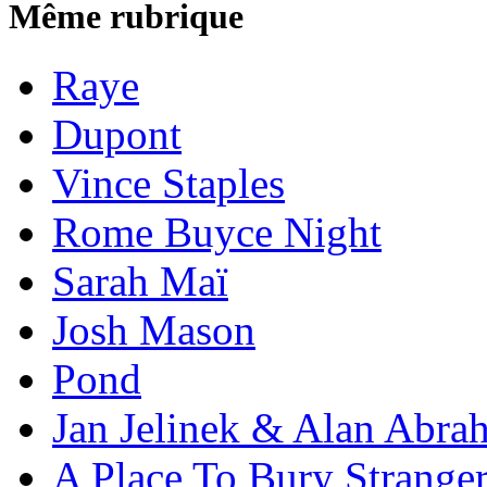
Même rubrique
Raye
Dupont
Vince Staples
Rome Buyce Night
Sarah Maï
Josh Mason
Pond
Jan Jelinek & Alan Abra
A Place To Bury Strange