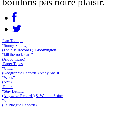
boudons pas notre plaisir.
Jean Tonique
“Sunny Side Up”
(Tonique Records )
Bloomington
“kill the rock stars”
(Aloud music)
Paper Tapes
“Child”
(Geographie Records )
Andy Shauf
“Wilds”
(Anti)
Future
“Stay Behind”
(Anywave Records)
S. William Shine
“s/t”
(La Pirogue Records)