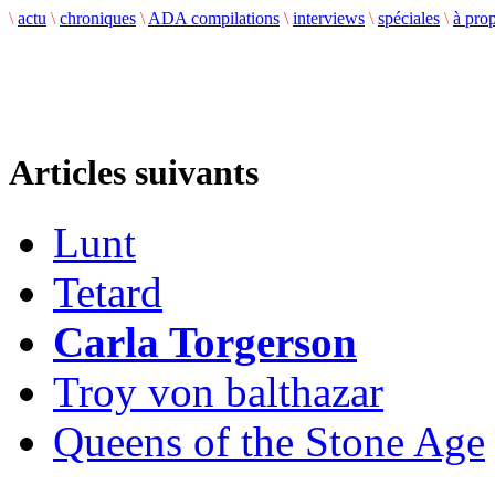
\
actu
\
chroniques
\
ADA compilations
\
interviews
\
spéciales
\
à pro
Articles suivants
Lunt
Tetard
Carla Torgerson
Troy von balthazar
Queens of the Stone Age