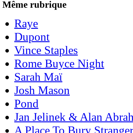
Même rubrique
Raye
Dupont
Vince Staples
Rome Buyce Night
Sarah Maï
Josh Mason
Pond
Jan Jelinek & Alan Abra
A Place To Bury Strange