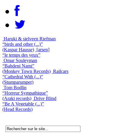
Haruki & sielveen Riefman
“birds and other (...)”
(Kaspar Hausse)
[arsen]
“le temps des yeux”
Omar Souleyman
“Bahdeni Nami”
(Monkey Town Records)
Railcars
“Cathedral With (...)”
(Stumparumper)
Tom Bodlin
“Horreur Sympathique”
(Araki records)
Drive Blind
“Be A Vegetable (...)”
(Head Records)