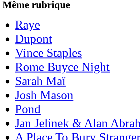
Même rubrique
Raye
Dupont
Vince Staples
Rome Buyce Night
Sarah Maï
Josh Mason
Pond
Jan Jelinek & Alan Abra
A Place To Bury Strange