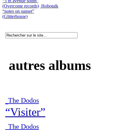
“5 th avenue south”
(Overcome records)
Hobotalk
“notes on sunset”
(Glitterhouse)
autres albums
The Dodos
“Visiter”
The Dodos