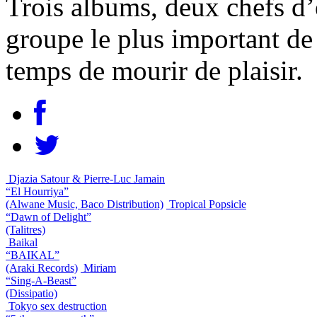
Trois albums, deux chefs d’
groupe le plus important de 
temps de mourir de plaisir.
Djazia Satour & Pierre-Luc Jamain
“El Hourriya”
(Alwane Music, Baco Distribution)
Tropical Popsicle
“Dawn of Delight”
(Talitres)
Baikal
“BAIKAL”
(Araki Records)
Miriam
“Sing-A-Beast”
(Dissipatio)
Tokyo sex destruction