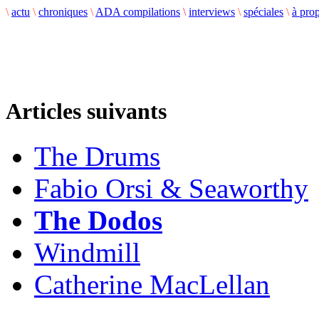
\
actu
\
chroniques
\
ADA compilations
\
interviews
\
spéciales
\
à pro
Articles suivants
The Drums
Fabio Orsi & Seaworthy
The Dodos
Windmill
Catherine MacLellan