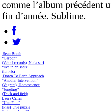
comme l’album précédent un
fin d’année. Sublime.
Sean Booth
“Carbon”
(Veloci records)
Nada surf
“live in brussels”
(Labels)
Down To Earth Approach
“Another Intervention”
(Vagrant)
Homescience
“Jungling”
(Track and field)
Laura Cahen
“Une Fille”
(Pias)
Jive puzzle