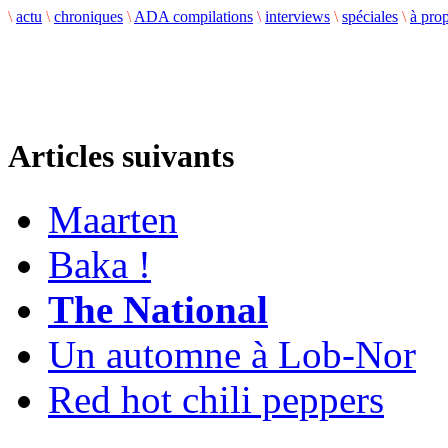
\
actu
\
chroniques
\
ADA compilations
\
interviews
\
spéciales
\
à pro
Articles suivants
Maarten
Baka !
The National
Un automne à Lob-Nor
Red hot chili peppers