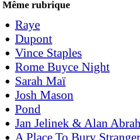
Même rubrique
Raye
Dupont
Vince Staples
Rome Buyce Night
Sarah Maï
Josh Mason
Pond
Jan Jelinek & Alan Abra
A Place To Bury Strange