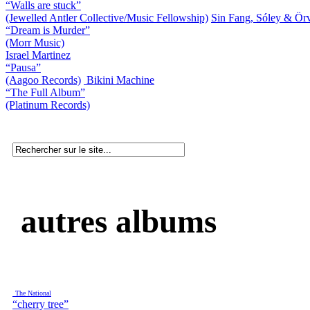
“Walls are stuck”
(Jewelled Antler Collective/Music Fellowship)
Sin Fang, Sóley & Ör
“Dream is Murder”
(Morr Music)
Israel Martinez
“Pausa”
(Aagoo Records)
Bikini Machine
“The Full Album”
(Platinum Records)
autres albums
The National
“cherry tree”