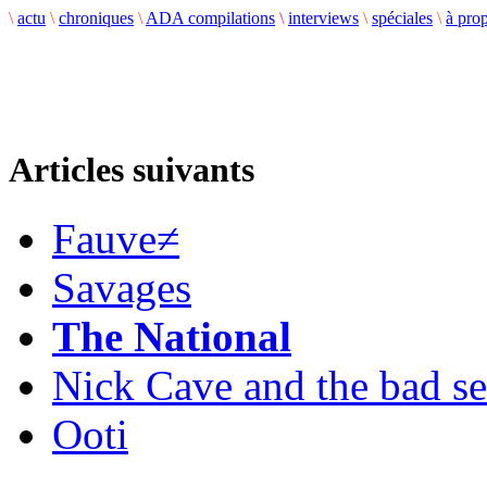
\
actu
\
chroniques
\
ADA compilations
\
interviews
\
spéciales
\
à pro
Articles suivants
Fauve≠
Savages
The National
Nick Cave and the bad s
Ooti