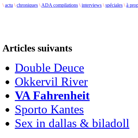
\
actu
\
chroniques
\
ADA compilations
\
interviews
\
spéciales
\
à pro
Articles suivants
Double Deuce
Okkervil River
VA Fahrenheit
Sporto Kantes
Sex in dallas & biladoll