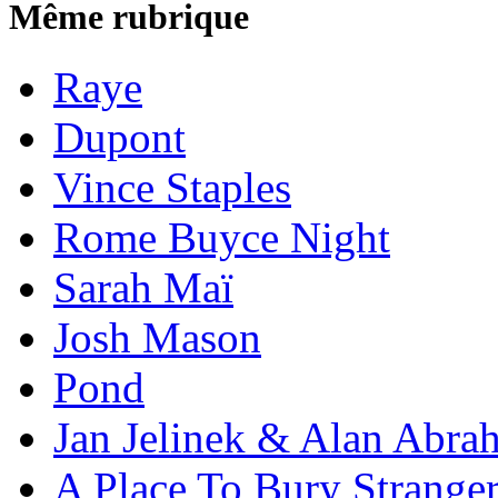
Même rubrique
Raye
Dupont
Vince Staples
Rome Buyce Night
Sarah Maï
Josh Mason
Pond
Jan Jelinek & Alan Abra
A Place To Bury Strange