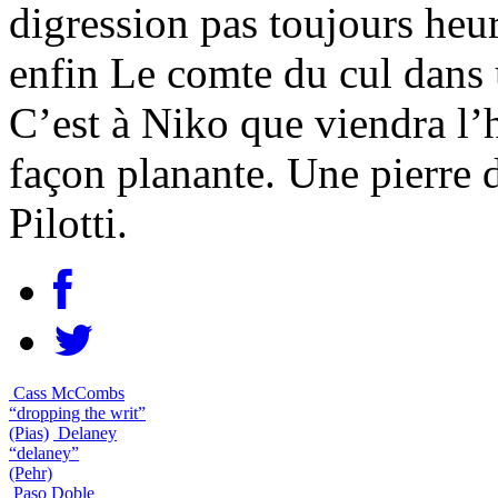
digression pas toujours heu
enfin Le comte du cul dans 
C’est à Niko que viendra l’
façon planante. Une pierre d
Pilotti.
Cass McCombs
“dropping the writ”
(Pias)
Delaney
“delaney”
(Pehr)
Paso Doble