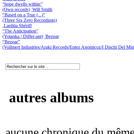
“hope dwells within”
(Own records)
Will Smith
“Based on a True (...)”
(Three Six Zero Recordings)
Laetitia Shériff
“The Anticipation”
(Yotanka / Differ-ant)
Bezoar
“Bezoar”
(Vollmert Industries/Araki Records/Entez Anomicoz/I Dischi Del Mi
autres albums
aucune chronique du même 