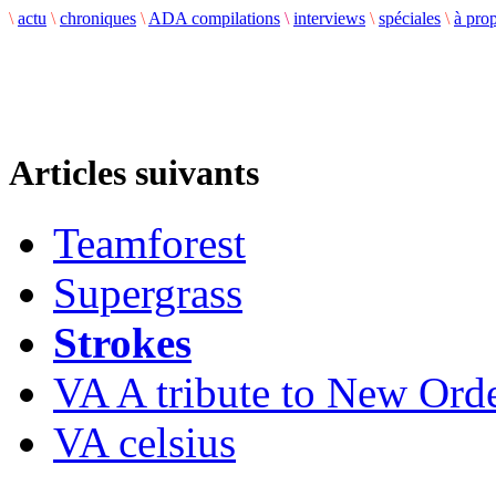
\
actu
\
chroniques
\
ADA compilations
\
interviews
\
spéciales
\
à pro
Articles suivants
Teamforest
Supergrass
Strokes
VA A tribute to New Ord
VA celsius