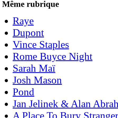
Même rubrique
Raye
Dupont
Vince Staples
Rome Buyce Night
Sarah Maï
Josh Mason
Pond
Jan Jelinek & Alan Abra
A Place To Bury Strange