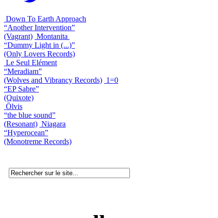
Down To Earth Approach
“Another Intervention”
(Vagrant)
Montanita
“Dummy Light in (...)”
(Only Lovers Records)
Le Seul Elément
“Meradiam”
(Wolves and Vibrancy Records)
1=0
“EP Sabre”
(Quixote)
Ölvis
“the blue sound”
(Resonant)
Niagara
“Hyperocean”
(Monotreme Records)