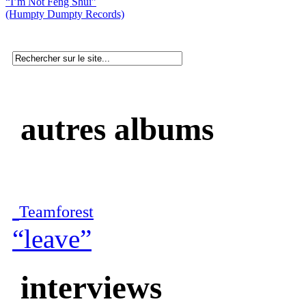
“I’m Not Feng Shui”
(Humpty Dumpty Records)
autres albums
Teamforest
“leave”
interviews