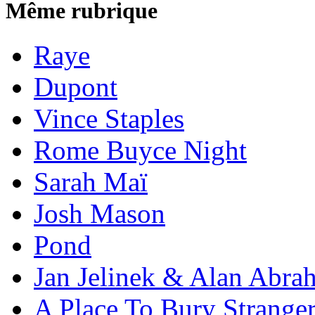
Même rubrique
Raye
Dupont
Vince Staples
Rome Buyce Night
Sarah Maï
Josh Mason
Pond
Jan Jelinek & Alan Abra
A Place To Bury Strange