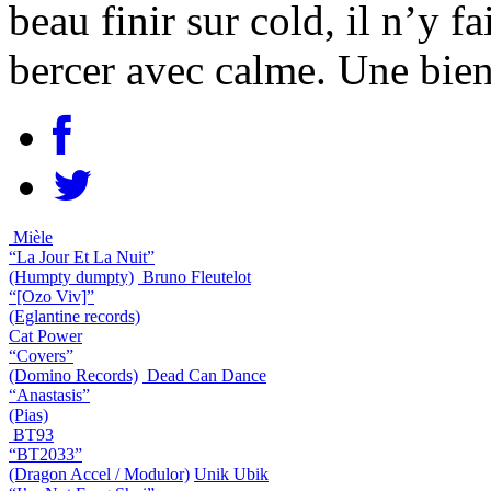
beau finir sur cold, il n’y f
bercer avec calme. Une bien
Mièle
“La Jour Et La Nuit”
(Humpty dumpty)
Bruno Fleutelot
“[Ozo Viv]”
(Eglantine records)
Cat Power
“Covers”
(Domino Records)
Dead Can Dance
“Anastasis”
(Pias)
BT93
“BT2033”
(Dragon Accel / Modulor)
Unik Ubik