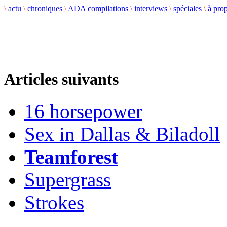
\
actu
\
chroniques
\
ADA compilations
\
interviews
\
spéciales
\
à pro
Articles suivants
16 horsepower
Sex in Dallas & Biladoll
Teamforest
Supergrass
Strokes