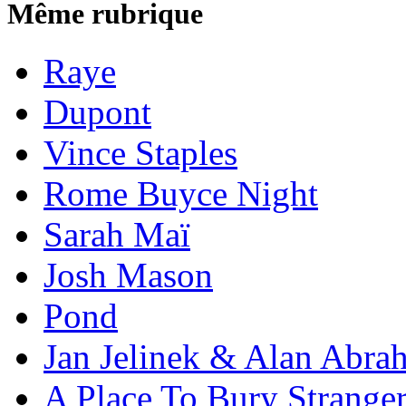
Même rubrique
Raye
Dupont
Vince Staples
Rome Buyce Night
Sarah Maï
Josh Mason
Pond
Jan Jelinek & Alan Abra
A Place To Bury Strange