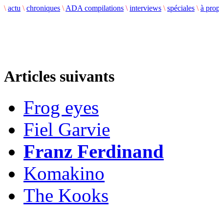
\
actu
\
chroniques
\
ADA compilations
\
interviews
\
spéciales
\
à pro
Articles suivants
Frog eyes
Fiel Garvie
Franz Ferdinand
Komakino
The Kooks