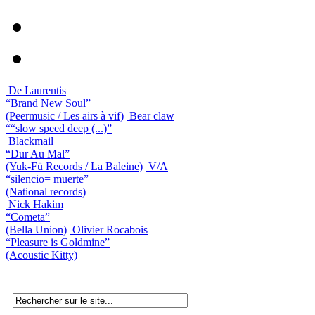
De Laurentis
“Brand New Soul”
(Peermusic / Les airs à vif)
Bear claw
““slow speed deep (...)”
Blackmail
“Dur Au Mal”
(Yuk-Fü Records / La Baleine)
V/A
“silencio= muerte”
(National records)
Nick Hakim
“Cometa”
(Bella Union)
Olivier Rocabois
“Pleasure is Goldmine”
(Acoustic Kitty)