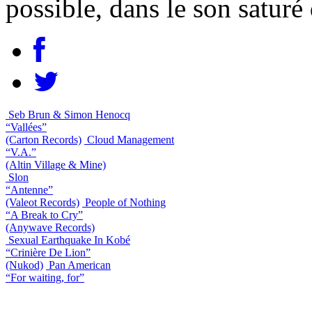
possible, dans le son saturé
Seb Brun & Simon Henocq
“Vallées”
(Carton Records)
Cloud Management
“V.A.”
(Altin Village & Mine)
Slon
“Antenne”
(Valeot Records)
People of Nothing
“A Break to Cry”
(Anywave Records)
Sexual Earthquake In Kobé
“Crinière De Lion”
(Nukod)
Pan American
“For waiting, for”