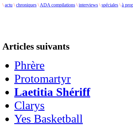
\
actu
\
chroniques
\
ADA compilations
\
interviews
\
spéciales
\
à pro
Articles suivants
Phrère
Protomartyr
Laetitia Shériff
Clarys
Yes Basketball