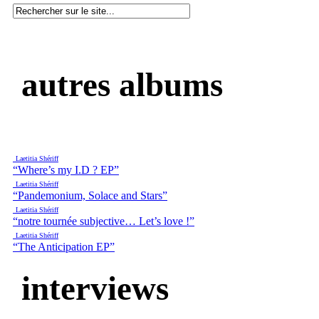
autres albums
Laetitia Shériff
“Where’s my I.D ? EP”
Laetitia Shériff
“Pandemonium, Solace and Stars”
Laetitia Shériff
“notre tournée subjective… Let’s love !”
Laetitia Shériff
“The Anticipation EP”
interviews