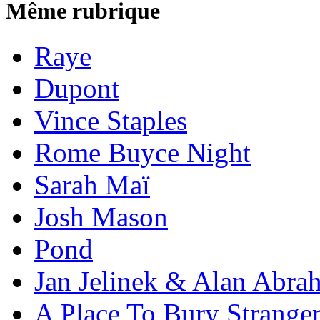
Même rubrique
Raye
Dupont
Vince Staples
Rome Buyce Night
Sarah Maï
Josh Mason
Pond
Jan Jelinek & Alan Abra
A Place To Bury Strange