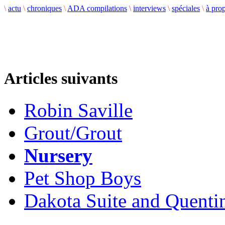
\
actu
\
chroniques
\
ADA compilations
\
interviews
\
spéciales
\
à pro
Articles suivants
Robin Saville
Grout/Grout
Nursery
Pet Shop Boys
Dakota Suite and Quentin