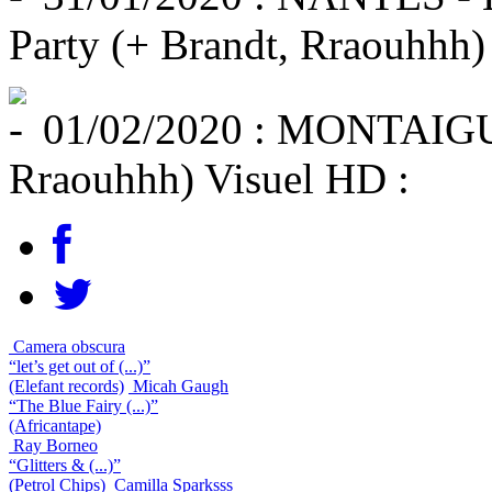
Party (+ Brandt, Rraouhhh)
01/02/2020 : MONTAIGU -
Rraouhhh) Visuel HD :
Camera obscura
“let’s get out of (...)”
(Elefant records)
Micah Gaugh
“The Blue Fairy (...)”
(Africantape)
Ray Borneo
“Glitters & (...)”
(Petrol Chips)
Camilla Sparksss