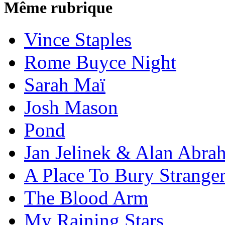
Même rubrique
Vince Staples
Rome Buyce Night
Sarah Maï
Josh Mason
Pond
Jan Jelinek & Alan Abra
A Place To Bury Strange
The Blood Arm
My Raining Stars