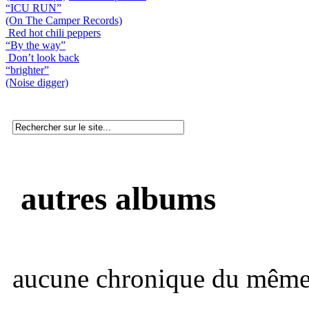
“ICU RUN”
(On The Camper Records)
Red hot chili peppers
“By the way”
Don’t look back
“brighter”
(Noise digger)
autres albums
aucune chronique du même 