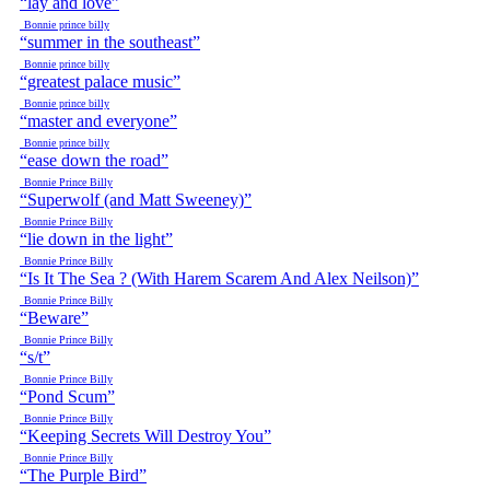
“lay and love”
Bonnie prince billy
“summer in the southeast”
Bonnie prince billy
“greatest palace music”
Bonnie prince billy
“master and everyone”
Bonnie prince billy
“ease down the road”
Bonnie Prince Billy
“Superwolf (and Matt Sweeney)”
Bonnie Prince Billy
“lie down in the light”
Bonnie Prince Billy
“Is It The Sea ? (With Harem Scarem And Alex Neilson)”
Bonnie Prince Billy
“Beware”
Bonnie Prince Billy
“s/t”
Bonnie Prince Billy
“Pond Scum”
Bonnie Prince Billy
“Keeping Secrets Will Destroy You”
Bonnie Prince Billy
“The Purple Bird”