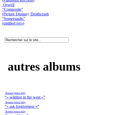
(Platinium Records)
Orwell
“Composite”
(Picture Disque)
Deathcrash
“Somersaults”
(untitled recs)
autres albums
Bonnie prince billy
“« wilding in the west »”
Bonnie prince billy
“« ask forgiveness »”
Bonnie prince billy