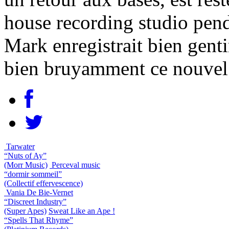
house recording studio pen
Mark enregistrait bien gent
bien bruyamment ce nouvel
Tarwater
“Nuts of Ay”
(Morr Music)
Perceval music
“dormir sommeil”
(Collectif effervescence)
Vania De Bie-Vernet
“Discreet Industry”
(Super Apes)
Sweat Like an Ape !
“Spells That Rhyme”