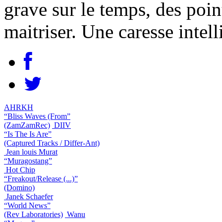
grave sur le temps, des poi
maitriser. Une caresse intell
AHRKH
“Bliss Waves (From”
(ZamZamRec)
DIIV
“Is The Is Are”
(Captured Tracks / Differ-Ant)
Jean louis Murat
“Muragostang”
Hot Chip
“Freakout/Release (...)”
(Domino)
Janek Schaefer
“World News”
(Rev Laboratories)
Wanu