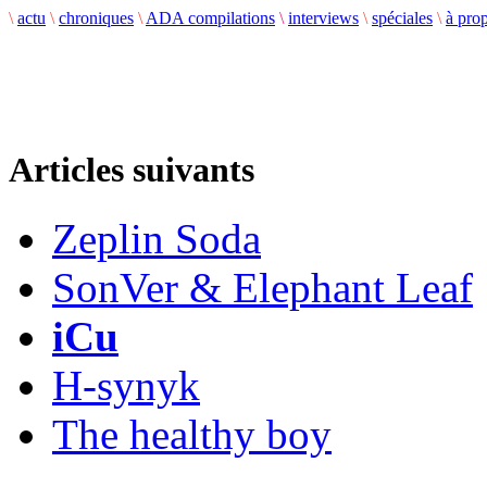
\
actu
\
chroniques
\
ADA compilations
\
interviews
\
spéciales
\
à pro
Articles suivants
Zeplin Soda
SonVer & Elephant Leaf
iCu
H-synyk
The healthy boy