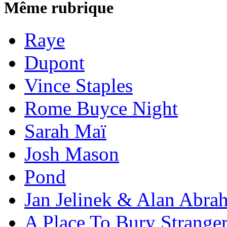
Même rubrique
Raye
Dupont
Vince Staples
Rome Buyce Night
Sarah Maï
Josh Mason
Pond
Jan Jelinek & Alan Abra
A Place To Bury Strange