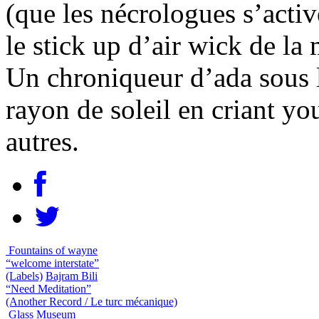
(que les nécrologues s’activ
le stick up d’air wick de l
Un chroniqueur d’ada sous l
rayon de soleil en criant you
autres.
Fountains of wayne
“welcome interstate”
(Labels)
Bajram Bili
“Need Meditation”
(Another Record / Le turc mécanique)
Glass Museum