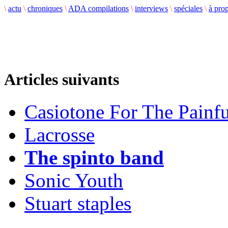
\
actu
\
chroniques
\
ADA compilations
\
interviews
\
spéciales
\
à pro
Articles suivants
Casiotone For The Painf
Lacrosse
The spinto band
Sonic Youth
Stuart staples