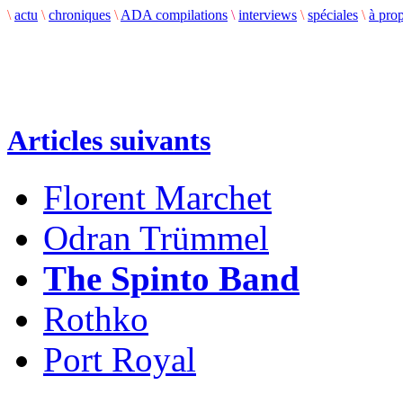
\
actu
\
chroniques
\
ADA compilations
\
interviews
\
spéciales
\
à pro
Articles suivants
Florent Marchet
Odran Trümmel
The Spinto Band
Rothko
Port Royal