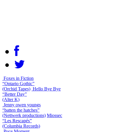
Foxes in Fiction
“Ontario Gothic”
(Orchid Tapes)
Hello Bye Bye
“Better Day”
(Alter K)
Jenny owen youngs
“batten the hatches”
(Nettwerk productions)
Miossec
“Les Rescapés”
(Columbia Records)
Puce Moment