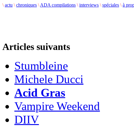
\
actu
\
chroniques
\
ADA compilations
\
interviews
\
spéciales
\
à pro
Articles suivants
Stumbleine
Michele Ducci
Acid Gras
Vampire Weekend
DIIV