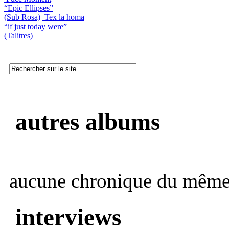
“Epic Ellipses”
(Sub Rosa)
Tex la homa
“if just today were”
(Talitres)
autres albums
aucune chronique du même 
interviews