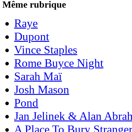
Même rubrique
Raye
Dupont
Vince Staples
Rome Buyce Night
Sarah Maï
Josh Mason
Pond
Jan Jelinek & Alan Abra
A Place To Bury Strange