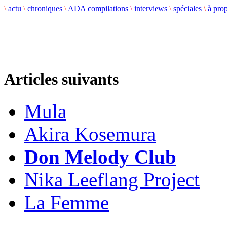
\
actu
\
chroniques
\
ADA compilations
\
interviews
\
spéciales
\
à pro
Articles suivants
Mula
Akira Kosemura
Don Melody Club
Nika Leeflang Project
La Femme