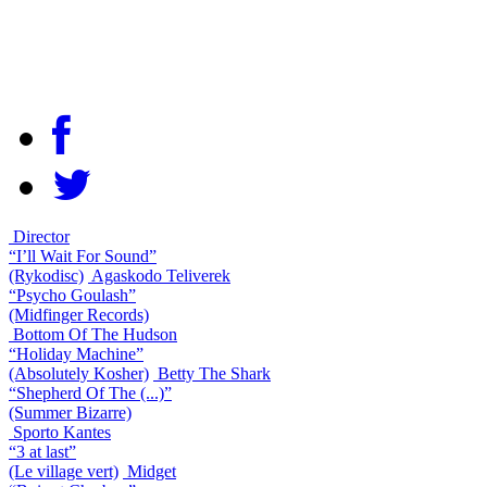
Director
“I’ll Wait For Sound”
(Rykodisc)
Agaskodo Teliverek
“Psycho Goulash”
(Midfinger Records)
Bottom Of The Hudson
“Holiday Machine”
(Absolutely Kosher)
Betty The Shark
“Shepherd Of The (...)”
(Summer Bizarre)
Sporto Kantes
“3 at last”
(Le village vert)
Midget