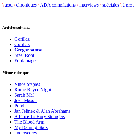
\
actu
\
chroniques
\
ADA compilations
\
interviews
\
spéciales
\
à pro
Articles suivants
Gorillaz
Gorillaz
Gregor samsa
Size, Roni
Fordamage
Même rubrique
Vince Staples
Rome Buyce Night
Sarah Maï
Josh Mason
Pond
Jan Jelinek & Alan Abrahams
A Place To Bury Strangers
The Blood Arm
My Raining Stars
underscores