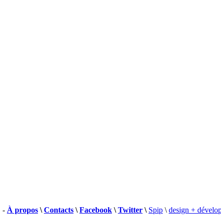
 -
À propos
\
Contacts
\
Facebook
\
Twitter
\
Spip
\
design + dévelo