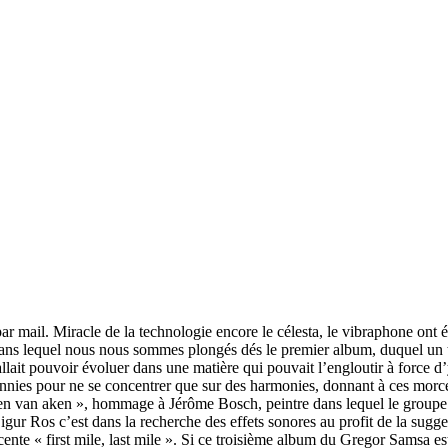
 mail. Miracle de la technologie encore le célesta, le vibraphone ont ét
s lequel nous nous sommes plongés dés le premier album, duquel un titr
llait pouvoir évoluer dans une matière qui pouvait l’engloutir à force d’y
bannies pour ne se concentrer que sur des harmonies, donnant à ces mor
 van aken », hommage à Jérôme Bosch, peintre dans lequel le groupe doi
igur Ros c’est dans la recherche des effets sonores au profit de la sugge
ente « first mile, last mile ». Si ce troisième album du Gregor Samsa est