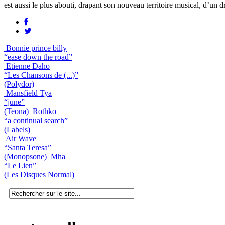
est aussi le plus abouti, drapant son nouveau territoire musical, d’un dr
Bonnie prince billy
“ease down the road”
Etienne Daho
“Les Chansons de (...)”
(Polydor)
Mansfield Tya
“june”
(Teona)
Rothko
“a continual search”
(Labels)
Air Wave
“Santa Teresa”
(Monopsone)
Mha
“Le Lien”
(Les Disques Normal)