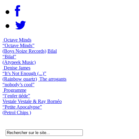
Octave Minds
“Octave Minds”
(Boys Noize Records)
Bilal
“Bilal”
(Atypeek Music)
Denise James
“It’s Not Enough (...)”
(Rainbow quartz)
The arrogants
“nobody’s cool”
Programme
“l’enfer tiéde”
Vestale Vestale & Ray Bornéo
“Petite Apocalypse”
(Petrol Chips )