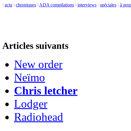
\
actu
\
chroniques
\
ADA compilations
\
interviews
\
spéciales
\
à pro
Articles suivants
New order
Neïmo
Chris letcher
Lodger
Radiohead