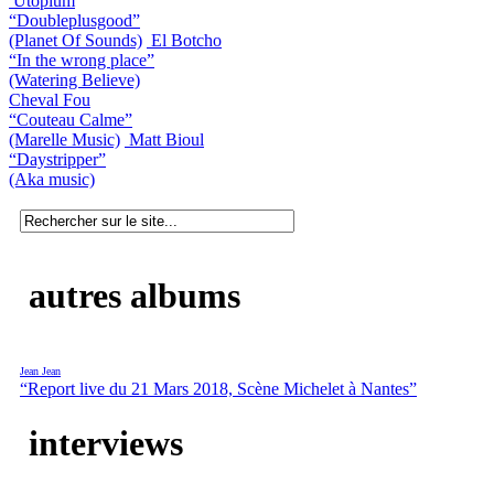
Utopium
“Doubleplusgood”
(Planet Of Sounds)
El Botcho
“In the wrong place”
(Watering Believe)
Cheval Fou
“Couteau Calme”
(Marelle Music)
Matt Bioul
“Daystripper”
(Aka music)
autres albums
Jean Jean
“Report live du 21 Mars 2018, Scène Michelet à Nantes”
interviews