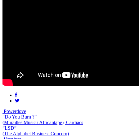
Powerdove
“Do You Burn ?”
(Murailles Music / Africantape)
Cardiacs
“LSD”
(The Alphabet Business Concern)