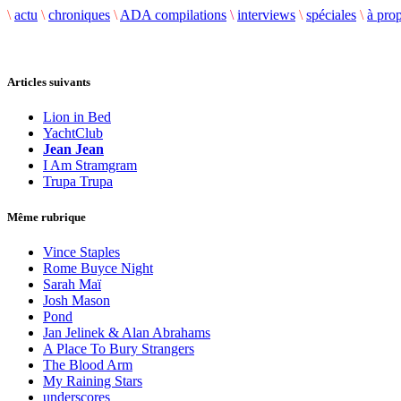
\
actu
\
chroniques
\
ADA compilations
\
interviews
\
spéciales
\
à pro
Articles suivants
Lion in Bed
YachtClub
Jean Jean
I Am Stramgram
Trupa Trupa
Même rubrique
Vince Staples
Rome Buyce Night
Sarah Maï
Josh Mason
Pond
Jan Jelinek & Alan Abrahams
A Place To Bury Strangers
The Blood Arm
My Raining Stars
underscores