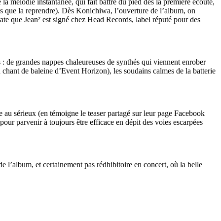
la mélodie instantanée, qui fait battre du pied dès la première écoute,
is que la reprendre). Dès Konichiwa, l’ouverture de l’album, on
tate que Jean² est signé chez Head Records, label réputé pour des
es : de grandes nappes chaleureuses de synthés qui viennent enrober
en chant de baleine d’Event Horizon), les soudains calmes de la batterie
re au sérieux (en témoigne le teaser partagé sur leur page Facebook
ur parvenir à toujours être efficace en dépit des voies escarpées
e l’album, et certainement pas rédhibitoire en concert, où la belle