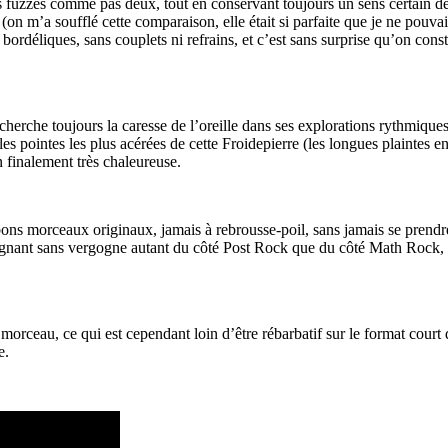
s fuzzés comme pas deux, tout en conservant toujours un sens certain de 
 m’a soufflé cette comparaison, elle était si parfaite que je ne pouva
ordéliques, sans couplets ni refrains, et c’est sans surprise qu’on cons
cherche toujours la caresse de l’oreille dans ses explorations rythmiqu
les pointes les plus acérées de cette Froidepierre (les longues plaintes 
 finalement très chaleureuse.
 bons morceaux originaux, jamais à rebrousse-poil, sans jamais se prend
rgnant sans vergogne autant du côté Post Rock que du côté Math Rock, po
rceau, ce qui est cependant loin d’être rébarbatif sur le format court d
e.