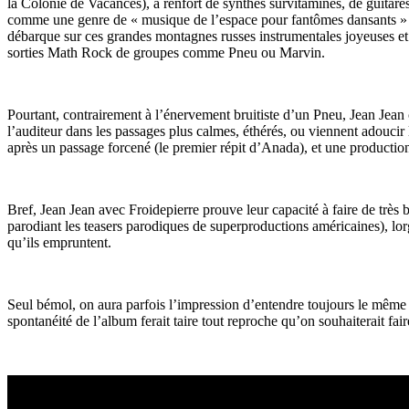
la Colonie de Vacances), à renfort de synthés survitaminés, de guitare
comme une genre de « musique de l’espace pour fantômes dansants » (on
débarque sur ces grandes montagnes russes instrumentales joyeuses et b
sorties Math Rock de groupes comme Pneu ou Marvin.
Pourtant, contrairement à l’énervement bruitiste d’un Pneu, Jean Jean 
l’auditeur dans les passages plus calmes, éthérés, ou viennent adoucir 
après un passage forcené (le premier répit d’Anada), et une production
Bref, Jean Jean avec Froidepierre prouve leur capacité à faire de très
parodiant les teasers parodiques de superproductions américaines), lo
qu’ils empruntent.
Seul bémol, on aura parfois l’impression d’entendre toujours le même mo
spontanéité de l’album ferait taire tout reproche qu’on souhaiterait fair