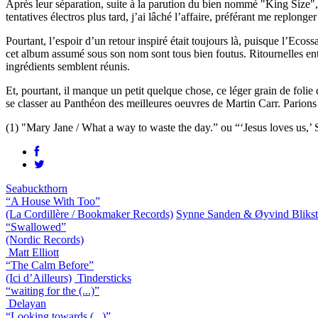
Après leur séparation, suite à la parution du bien nommé "King Size",
tentatives électros plus tard, j’ai lâché l’affaire, préférant me replong
Pourtant, l’espoir d’un retour inspiré était toujours là, puisque l’Eco
cet album assumé sous son nom sont tous bien foutus. Ritournelles entêt
ingrédients semblent réunis.
Et, pourtant, il manque un petit quelque chose, ce léger grain de fol
se classer au Panthéon des meilleures oeuvres de Martin Carr. Parions 
(1) "Mary Jane / What a way to waste the day.” ou “‘Jesus loves us,’ 
Seabuckthorn
“A House With Too”
(La Cordillère / Bookmaker Records)
Synne Sanden & Øyvind Bliks
“Swallowed”
(Nordic Records)
Matt Elliott
“The Calm Before”
(Ici d’Ailleurs)
Tindersticks
“waiting for the (...)”
Delayan
“Looking towards (...)”