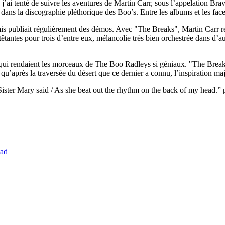
 j’ai tenté de suivre les aventures de Martin Carr, sous l’appelation B
er dans la discographie pléthorique des Boo’s. Entre les albums et les face
ssais publiait régulièrement des démos. Avec "The Breaks", Martin Carr r
antes pour trois d’entre eux, mélancolie très bien orchestrée dans d’autr
ie qui rendaient les morceaux de The Boo Radleys si géniaux. "The Break
qu’après la traversée du désert que ce dernier a connu, l’inspiration m
Sister Mary said / As she beat out the rhythm on the back of my head.” 
tad