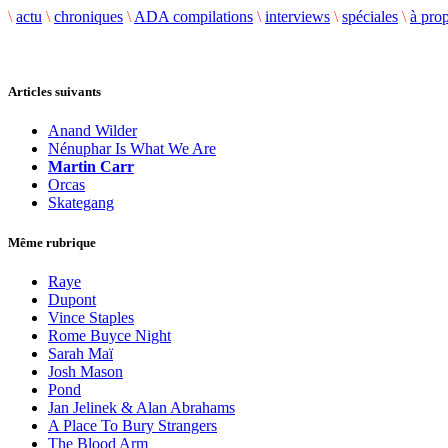
\
actu
\
chroniques
\
ADA compilations
\
interviews
\
spéciales
\
à pro
Articles suivants
Anand Wilder
Nénuphar Is What We Are
Martin Carr
Orcas
Skategang
Même rubrique
Raye
Dupont
Vince Staples
Rome Buyce Night
Sarah Maï
Josh Mason
Pond
Jan Jelinek & Alan Abrahams
A Place To Bury Strangers
The Blood Arm