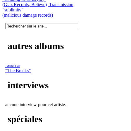
(Glaz Records, Believe)
Transmission
“sublimity”
(malicious damage records)
autres albums
Martin Carr
“The Breaks”
interviews
aucune interview pour cet artiste.
spéciales