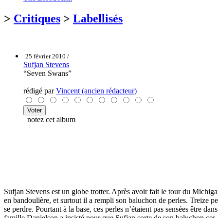
>
Critiques
>
Labellisés
25 février 2010 /
Sufjan Stevens
“Seven Swans”
rédigé par
Vincent (ancien rédacteur)
notez cet album
Sufjan Stevens est un globe trotter. Après avoir fait le tour du Michiga
en bandoulière, et surtout il a rempli son baluchon de perles. Treize p
se perdre. Pourtant à la base, ces perles n’étaient pas sensées être dan
famille Danielson a insisté pour que Sufjan sorte de son baluchon ces 