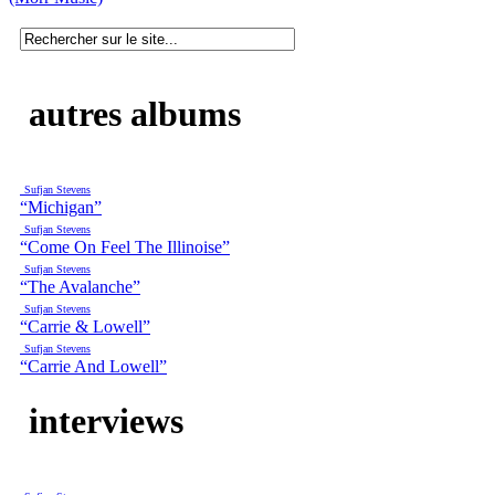
autres albums
Sufjan Stevens
“Michigan”
Sufjan Stevens
“Come On Feel The Illinoise”
Sufjan Stevens
“The Avalanche”
Sufjan Stevens
“Carrie & Lowell”
Sufjan Stevens
“Carrie And Lowell”
interviews