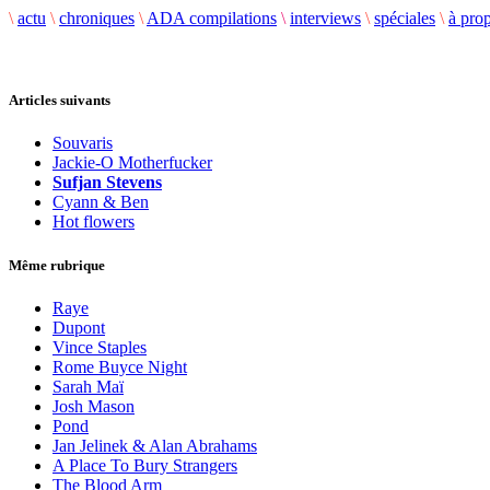
\
actu
\
chroniques
\
ADA compilations
\
interviews
\
spéciales
\
à pro
Articles suivants
Souvaris
Jackie-O Motherfucker
Sufjan Stevens
Cyann & Ben
Hot flowers
Même rubrique
Raye
Dupont
Vince Staples
Rome Buyce Night
Sarah Maï
Josh Mason
Pond
Jan Jelinek & Alan Abrahams
A Place To Bury Strangers
The Blood Arm