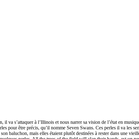
n, il va s’attaquer à l’Illinois et nous narrer sa vision de l’état en mus
erles pour être précis, qu’il nomme Seven Swans. Ces perles il va les sem
s son baluchon, mais elles étaient plutôt destinées à rester dans une viei
quelques perles. All the trees of the field will clap their hands, est 