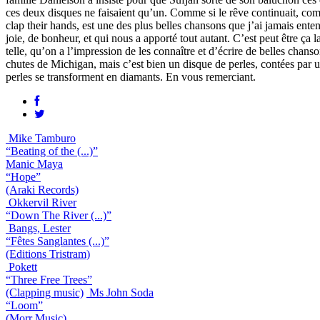
ces deux disques ne faisaient qu’un. Comme si le rêve continuait, comme
clap their hands, est une des plus belles chansons que j’ai jamais enten
joie, de bonheur, et qui nous a apporté tout autant. C’est peut être ç
telle, qu’on a l’impression de les connaître et d’écrire de belles cha
chutes de Michigan, mais c’est bien un disque de perles, contées par un
perles se transforment en diamants. En vous remerciant.
Mike Tamburo
“Beating of the (...)”
Manic Maya
“Hope”
(Araki Records)
Okkervil River
“Down The River (...)”
Bangs, Lester
“Fêtes Sanglantes (...)”
(Editions Tristram)
Pokett
“Three Free Trees”
(Clapping music)
Ms John Soda
“Loom”
(Morr Music)