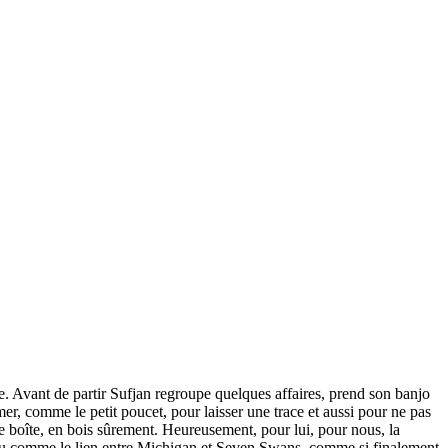
ique. Avant de partir Sufjan regroupe quelques affaires, prend son banjo
er, comme le petit poucet, pour laisser une trace et aussi pour ne pas
lle boîte, en bois sûrement. Heureusement, pour lui, pour nous, la
un peu comme le lien entre Michigan et Seven Swans, comme si finalement