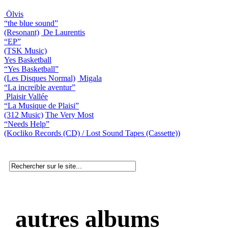
Ölvis
“the blue sound”
(Resonant)
De Laurentis
“EP”
(TSK Music)
Yes Basketball
“Yes Basketball”
(Les Disques Normal)
Migala
“La increible aventur”
Plaisir Vallée
“La Musique de Plaisi”
(312 Music)
The Very Most
“Needs Help”
(Kocliko Records (CD) / Lost Sound Tapes (Cassette))
autres albums