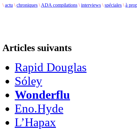
\
actu
\
chroniques
\
ADA compilations
\
interviews
\
spéciales
\
à pro
Articles suivants
Rapid Douglas
Sóley
Wonderflu
Eno.Hyde
L’Hapax