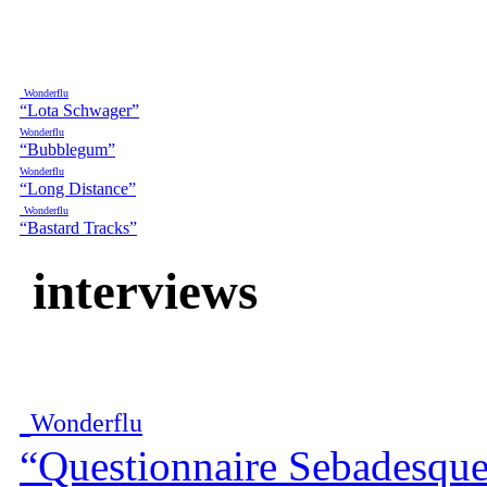
Wonderflu
“Lota Schwager”
Wonderflu
“Bubblegum”
Wonderflu
“Long Distance”
Wonderflu
“Bastard Tracks”
interviews
Wonderflu
“Questionnaire Sebadesqu