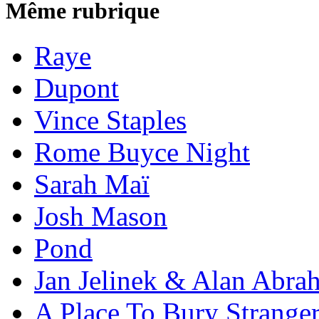
Même rubrique
Raye
Dupont
Vince Staples
Rome Buyce Night
Sarah Maï
Josh Mason
Pond
Jan Jelinek & Alan Abra
A Place To Bury Strange