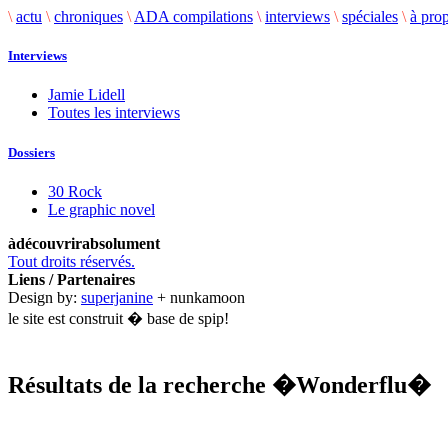
\
actu
\
chroniques
\
ADA compilations
\
interviews
\
spéciales
\
à pro
Interviews
Jamie Lidell
Toutes les interviews
Dossiers
30 Rock
Le graphic novel
àdécouvrirabsolument
Tout droits réservés.
Liens / Partenaires
Design by:
superjanine
+ nunkamoon
le site est construit � base de spip!
Résultats de la recherche
�Wonderflu�
.........................................................................................................