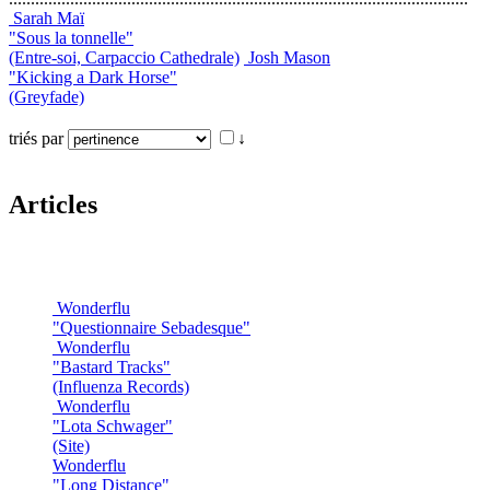
Sarah Maï
"Sous la tonnelle"
(Entre-soi, Carpaccio Cathedrale)
Josh Mason
"Kicking a Dark Horse"
(Greyfade)
triés par
↓
Articles
Wonderflu
"Questionnaire Sebadesque"
Wonderflu
"Bastard Tracks"
(Influenza Records)
Wonderflu
"Lota Schwager"
(Site)
Wonderflu
"Long Distance"