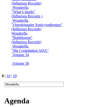
(Influenza Records)
Wonderflu
"What’s Inside"
(Influenza Records )
Wonderflu
"Questionnaire Sonicyouthesque"
(Influenza Records)
Wonderflu
"Bubblegum"
(Influenza Records)
Wonderflu
"Ma Compilation ADA"
Volume 54
Volume 58
0
|
10
|
20
Agenda