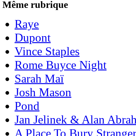
Même rubrique
Raye
Dupont
Vince Staples
Rome Buyce Night
Sarah Maï
Josh Mason
Pond
Jan Jelinek & Alan Abra
A Place To Bury Strange