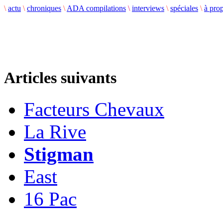
\
actu
\
chroniques
\
ADA compilations
\
interviews
\
spéciales
\
à pro
Articles suivants
Facteurs Chevaux
La Rive
Stigman
East
16 Pac