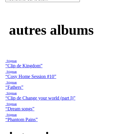
autres albums
Stigman
“Clip de Kingdom”
Stigman
“Cosy Home Session #10”
Stigman
“Fathers”
Stigman
“Clip de Change your world (part I)”
Stigman
“Dream songs”
Stigman
“Phantom Pains”