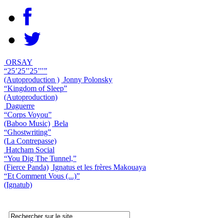
ORSAY
“25’25’’25’’’”
(Autoproduction )
Jonny Polonsky
“Kingdom of Sleep”
(Autoproduction)
Daguerre
“Corps Voyou”
(Baboo Music)
Bela
“Ghostwriting”
(La Contrepasse)
Hatcham Social
“You Dig The Tunnel,”
(Fierce Panda)
Ignatus et les frères Makouaya
“Et Comment Vous (...)”
(Ignatub)