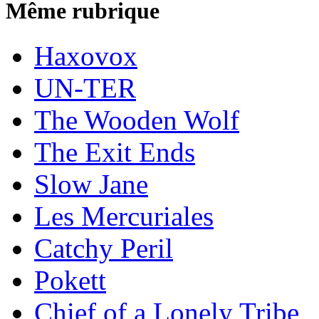
Même rubrique
Haxovox
UN-TER
The Wooden Wolf
The Exit Ends
Slow Jane
Les Mercuriales
Catchy Peril
Pokett
Chief of a Lonely Tribe