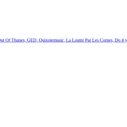
Out Of Thunes, GED, Quixotemusic, La Loutre Par Les Cornes, Do it 