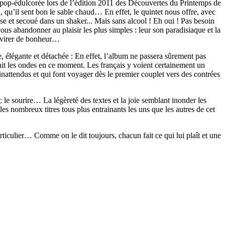
pop-édulcorée lors de l’édition 2011 des Découvertes du Printemps de
u, qu’il sent bon le sable chaud… En effet, le quintet nous offre, avec
esse et secoué dans un shaker... Mais sans alcool ! Eh oui ! Pas besoin
us abandonner au plaisir les plus simples : leur son paradisiaque et la
havirer de bonheur…
, élégante et détachée : En effet, l’album ne passera sûrement pas
it les ondes en ce moment. Les français y voient certainement un
t inattendus et qui font voyager dès le premier couplet vers des contrées
ec le sourire… La légèreté des textes et la joie semblant inonder les
s nombreux titres tous plus entrainants les uns que les autres de cet
rticulier… Comme on le dit toujours, chacun fait ce qui lui plaît et une