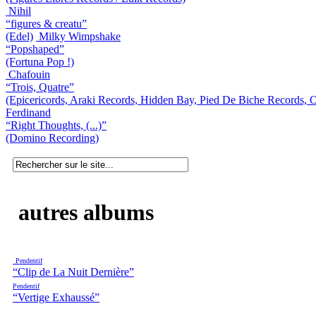
Nihil
“figures & creatu”
(Edel)
Milky Wimpshake
“Popshaped”
(Fortuna Pop !)
Chafouin
“Trois, Quatre”
(Epicericords, Araki Records, Hidden Bay, Pied De Biche Records, 
Ferdinand
“Right Thoughts, (...)”
(Domino Recording)
autres albums
Pendentif
“Clip de La Nuit Dernière”
Pendentif
“Vertige Exhaussé”