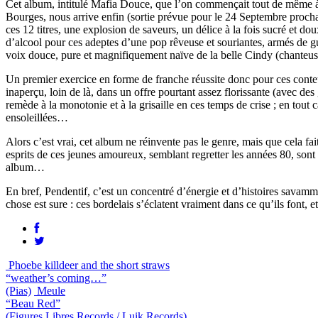
Cet album, intitulé Mafia Douce, que l’on commençait tout de même à
Bourges, nous arrive enfin (sortie prévue pour le 24 Septembre prochain
ces 12 titres, une explosion de saveurs, un délice à la fois sucré et do
d’alcool pour ces adeptes d’une pop rêveuse et souriantes, armés de gu
voix douce, pure et magnifiquement naïve de la belle Cindy (chanteuse
Un premier exercice en forme de franche réussite donc pour ces conteu
inaperçu, loin de là, dans un offre pourtant assez florissante (avec
remède à la monotonie et à la grisaille en ces temps de crise ; en tout 
ensoleillées…
Alors c’est vrai, cet album ne réinvente pas le genre, mais que cela fai
esprits de ces jeunes amoureux, semblant regretter les années 80, sont
album…
En bref, Pendentif, c’est un concentré d’énergie et d’histoires savamme
chose est sure : ces bordelais s’éclatent vraiment dans ce qu’ils font, et
Phoebe killdeer and the short straws
“weather’s coming…”
(Pias)
Meule
“Beau Red”
(Figures Libres Records / Luik Records)