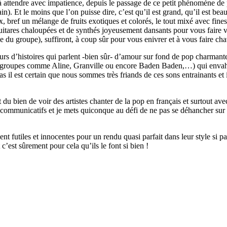
 attendre avec impatience, depuis le passage de ce petit phénomène de 
). Et le moins que l’on puisse dire, c’est qu’il est grand, qu’il est bea
ux, bref un mélange de fruits exotiques et colorés, le tout mixé avec fin
itares chaloupées et de synthés joyeusement dansants pour vous faire vo
 du groupe), suffiront, à coup sûr pour vous enivrer et à vous faire c
rs d’histoires qui parlent -bien sûr- d’amour sur fond de pop charmante
 des groupes comme Aline, Granville ou encore Baden Baden,…) qui envah
cas il est certain que nous sommes très friands de ces sons entrainants e
t du bien de voir des artistes chanter de la pop en français et surtout av
 communicatifs et je mets quiconque au défi de ne pas se déhancher sur le
nt futiles et innocentes pour un rendu quasi parfait dans leur style si pa
 c’est sûrement pour cela qu’ils le font si bien !