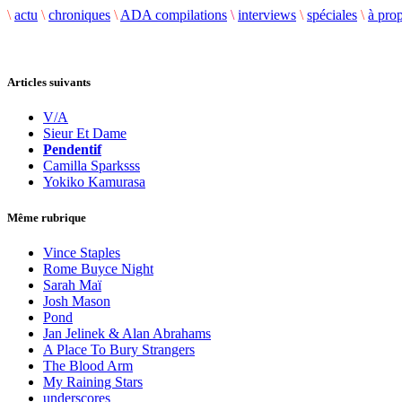
\
actu
\
chroniques
\
ADA compilations
\
interviews
\
spéciales
\
à pro
Articles suivants
V/A
Sieur Et Dame
Pendentif
Camilla Sparksss
Yokiko Kamurasa
Même rubrique
Vince Staples
Rome Buyce Night
Sarah Maï
Josh Mason
Pond
Jan Jelinek & Alan Abrahams
A Place To Bury Strangers
The Blood Arm
My Raining Stars
underscores