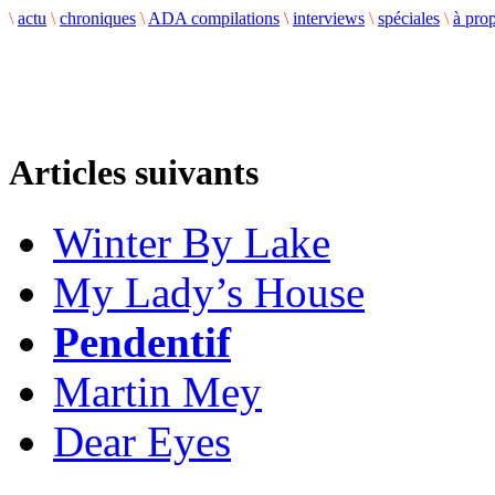
\
actu
\
chroniques
\
ADA compilations
\
interviews
\
spéciales
\
à pro
Articles suivants
Winter By Lake
My Lady’s House
Pendentif
Martin Mey
Dear Eyes