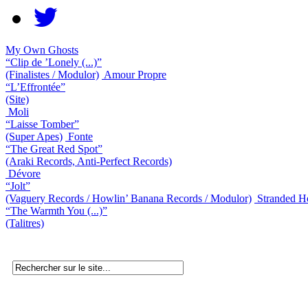
My Own Ghosts
“Clip de ’Lonely (...)”
(Finalistes / Modulor)
Amour Propre
“L’Effrontée”
(Site)
Moli
“Laisse Tomber”
(Super Apes)
Fonte
“The Great Red Spot”
(Araki Records, Anti-Perfect Records)
Dévore
“Jolt”
(Vaguery Records / Howlin’ Banana Records / Modulor)
Stranded H
“The Warmth You (...)”
(Talitres)