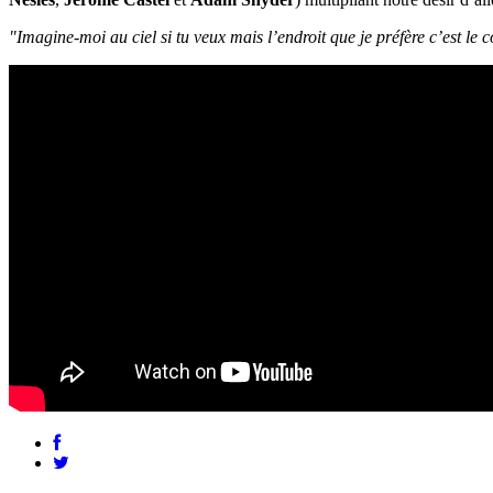
"Imagine-moi au ciel si tu veux mais l’endroit que je préfère c’est le 