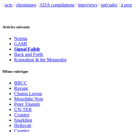
\
actu
\
chroniques
\
ADA compilations
\
interviews
\
spéciales
\
à pro
Articles suivants
Norma
GAMI
Signal Faible
Back and Forth
Komodrag & the Mounodor
Même rubrique
BBCC
Ravage
Chaton Laveur
Monolithe Noir
Peter Triangle
UN-TER
Cvantez
Sparkling
Helluvah
Cvantez