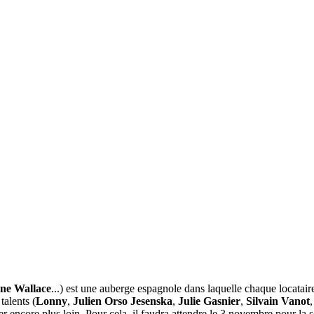
ne Wallace
...) est une auberge espagnole dans laquelle chaque locatair
talents (
Lonny
,
Julien Orso Jesenska
,
Julie Gasnier
,
Silvain Vanot
ller encore plus loin. Pour cela, il faudra attendre le 3 novembre pour 