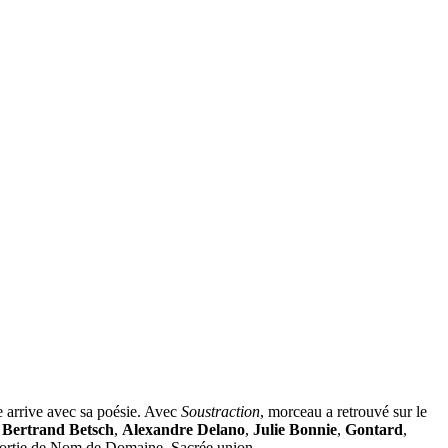
e arrive avec sa poésie. Avec
Soustraction
, morceau a retrouvé sur le
,
Bertrand Betsch
,
Alexandre Delano
,
Julie Bonnie
,
Gontard
,
la sortie de Nom de Domaine. Sacrée union.