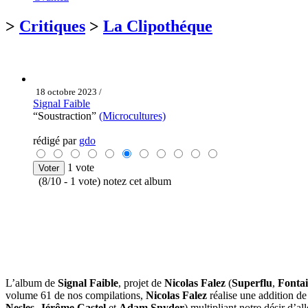
>
Critiques
>
La Clipothéque
18 octobre 2023 /
Signal Faible
“Soustraction”
(Microcultures)
rédigé par
gdo
1 vote
(8/10 - 1 vote) notez cet album
L’album de
Signal Faible
, projet de
Nicolas Falez
(
Superflu
,
Fontai
volume 61 de nos compilations,
Nicolas Falez
réalise une addition de 
Nesles
,
Jérôme Castel
et
Adam Snyder
) multipliant notre désir d’a