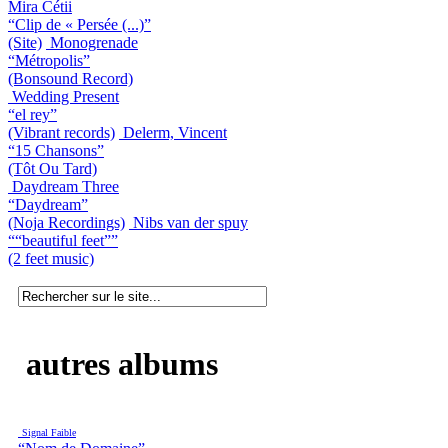
Mira Cétii
“Clip de « Persée (...)”
(Site)
Monogrenade
“Métropolis”
(Bonsound Record)
Wedding Present
“el rey”
(Vibrant records)
Delerm, Vincent
“15 Chansons”
(Tôt Ou Tard)
Daydream Three
“Daydream”
(Noja Recordings)
Nibs van der spuy
““beautiful feet””
(2 feet music)
autres albums
Signal Faible