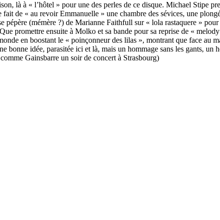
 maison, là à « l’hôtel » pour une des perles de ce disque. Michael Sti
ste fait de « au revoir Emmanuelle » une chambre des sévices, une plong
e pépère (mémère ?) de Marianne Faithfull sur « lola rastaquere » pour at
ue promettre ensuite à Molko et sa bande pour sa reprise de « melody N
nde en boostant le « poinçonneur des lilas », montrant que face au maitre
n. Une bonne idée, parasitée ici et là, mais un hommage sans les gants, 
n, comme Gainsbarre un soir de concert à Strasbourg)