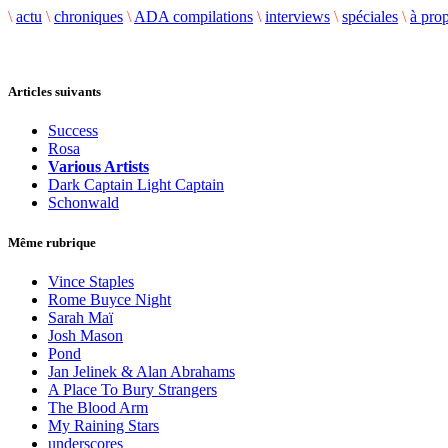
\
actu
\
chroniques
\
ADA compilations
\
interviews
\
spéciales
\
à pro
Articles suivants
Success
Rosa
Various Artists
Dark Captain Light Captain
Schonwald
Même rubrique
Vince Staples
Rome Buyce Night
Sarah Maï
Josh Mason
Pond
Jan Jelinek & Alan Abrahams
A Place To Bury Strangers
The Blood Arm
My Raining Stars
underscores