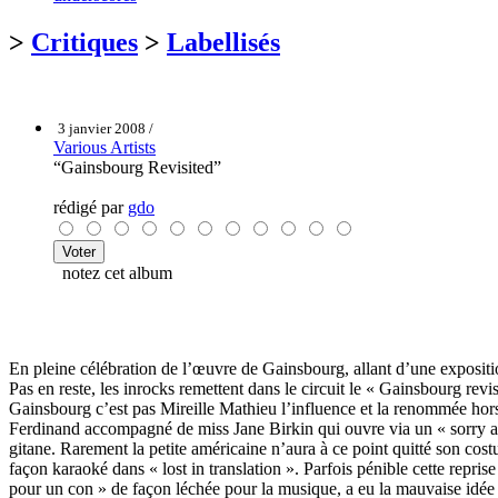
>
Critiques
>
Labellisés
3 janvier 2008 /
Various Artists
“Gainsbourg Revisited”
rédigé par
gdo
notez cet album
En pleine célébration de l’œuvre de Gainsbourg, allant d’une expositio
Pas en reste, les inrocks remettent dans le circuit le « Gainsbourg re
Gainsbourg c’est pas Mireille Mathieu l’influence et la renommée hors de
Ferdinand accompagné de miss Jane Birkin qui ouvre via un « sorry a
gitane. Rarement la petite américaine n’aura à ce point quitté son cos
façon karaoké dans « lost in translation ». Parfois pénible cette repr
pour un con » de façon léchée pour la musique, a eu la mauvaise idée