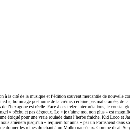
n à la cité de la musique et l’édition souvent mercantile de nouvelle co
visited », hommage posthume de la crème, certaine pas mal cramée, de la s
 l’hexagone est réelle. Face à ces treize interprétations, le constat glob
ngel » pêchu et pas dégueux. Le « je t’aime moi non plus » est magnif
tume étriqué pour une vraie roulade dans l’herbe fraiche. Kid Loco et Ja
ise nous amènera jusqu’un « requiem for anna » par un Portishead dans s
 de donner les reines du chant à un Molko nauséeux. Comme disait Serge 