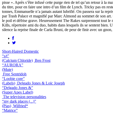
pisse ». Après s’être infusé cette purge rien de tel qu’un retour à la
du titre, pour en faire une intro d’un film de Lynch. Tricky pas en re
tonnes, Emmanuelle n’a jamais autant lubrifié. On passera sur la repris
par Trash Palace et magnifié par Marc Almond au sommet de son art. Q
le poil et défrise grave. Heureusement The Rakes surprennent tout le mo
Kills, répertoire ami du duo, habits dans lesquels ils se sentent bie
silence la reprise finale de Carla Bruni, de peur de finir avec un gno
Short-Haired Domestic
“s/t”
(Calcium Chloride)
Ben Frost
“AURORA”
(Mute)
Free Sentridoh
“Loobie core”
(Labels)
Delgado Jones & Loïc Joseph
“Delgado Jones &”
(Super Apes Label)
The television personalities
“my dark places (...)”
(Pias)
Wilfried*
“Matrice”