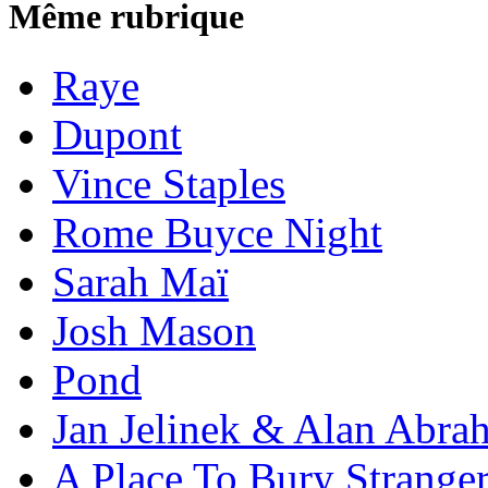
Même rubrique
Raye
Dupont
Vince Staples
Rome Buyce Night
Sarah Maï
Josh Mason
Pond
Jan Jelinek & Alan Abra
A Place To Bury Strange