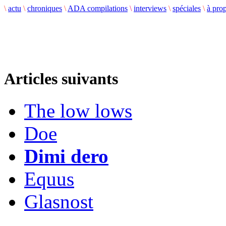
\
actu
\
chroniques
\
ADA compilations
\
interviews
\
spéciales
\
à pro
Articles suivants
The low lows
Doe
Dimi dero
Equus
Glasnost