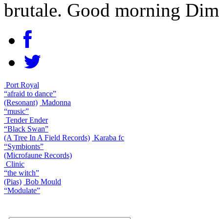
brutale. Good morning Dim
Port Royal
“afraid to dance”
(Resonant)
Madonna
“music”
Tender Ender
“Black Swan”
(A Tree In A Field Records)
Karaba fc
“Symbionts”
(Microfaune Records)
Clinic
“the witch”
(Pias)
Bob Mould
“Modulate”