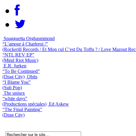
Spagguetta Orghasmmond
“L’amour à Charleroi /”
(Rockerill Records / Et Mon cul C’est Du Toffu ? / Love Mazout Rec
“NTL REV EP”
(Mind Riot Music)
E.R. Jurken
“To Be Continued”
(Drag City)
Obits
“I Blame You”
(Sub Pop)
The unisex
“white days”
(Productions spéciales)
Ed Askew
“The Final Painting”
(Drag City)