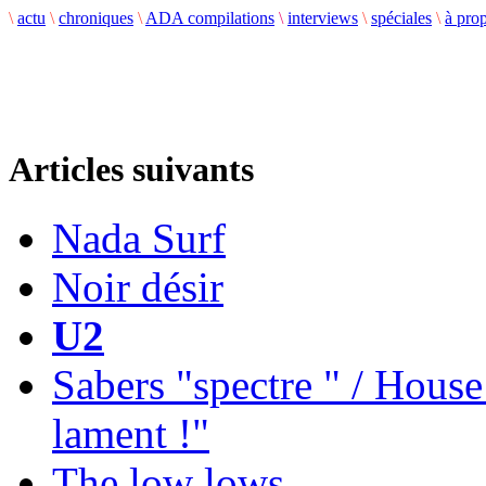
\
actu
\
chroniques
\
ADA compilations
\
interviews
\
spéciales
\
à pro
Articles suivants
Nada Surf
Noir désir
U2
Sabers "spectre " / House
lament !"
The low lows