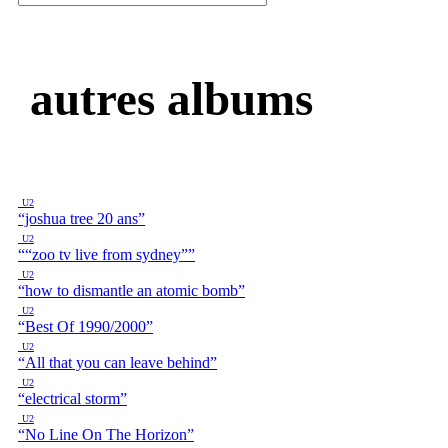
autres albums
U2
“joshua tree 20 ans”
U2
““zoo tv live from sydney””
U2
“how to dismantle an atomic bomb”
U2
“Best Of 1990/2000”
U2
“All that you can leave behind”
U2
“electrical storm”
U2
“No Line On The Horizon”