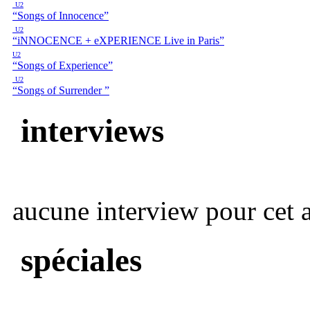
U2
“Songs of Innocence”
U2
“iNNOCENCE + eXPERIENCE Live in Paris”
U2
“Songs of Experience”
U2
“Songs of Surrender ”
interviews
aucune interview pour cet ar
spéciales