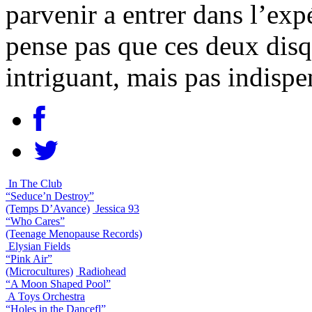
parvenir a entrer dans l’exp
pense pas que ces deux disq
intriguant, mais pas indisp
In The Club
“Seduce’n Destroy”
(Temps D’Avance)
Jessica 93
“Who Cares”
(Teenage Menopause Records)
Elysian Fields
“Pink Air”
(Microcultures)
Radiohead
“A Moon Shaped Pool”
A Toys Orchestra
“Holes in the Dancefl”