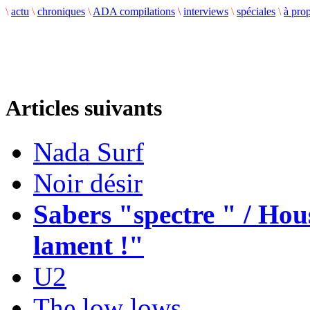
\
actu
\
chroniques
\
ADA compilations
\
interviews
\
spéciales
\
à pro
Articles suivants
Nada Surf
Noir désir
Sabers "spectre " / Hou
lament !"
U2
The low lows