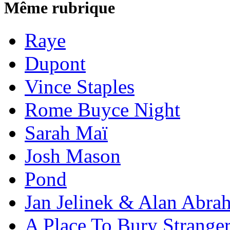
Même rubrique
Raye
Dupont
Vince Staples
Rome Buyce Night
Sarah Maï
Josh Mason
Pond
Jan Jelinek & Alan Abra
A Place To Bury Strange