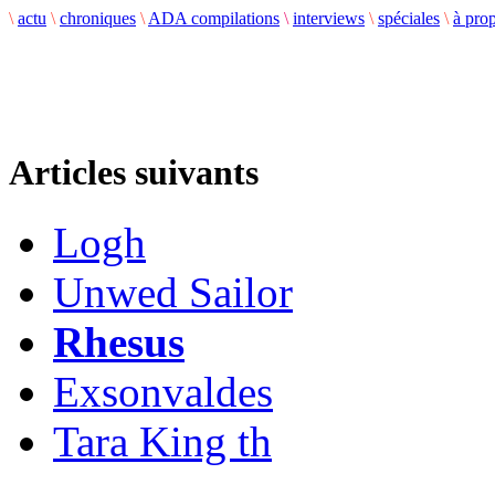
\
actu
\
chroniques
\
ADA compilations
\
interviews
\
spéciales
\
à pro
Articles suivants
Logh
Unwed Sailor
Rhesus
Exsonvaldes
Tara King th