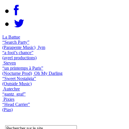
La Battue
“Search Party”
(Parapente Music)
Jym
“a fool’s chance”
(ayrel productions)
Steven
“un printemps à Paris”
(Nocturne Prod)
Oh My Darling
“Sweet Nostalgia”
(Outside Music)
Autechre
“gantz_graf”
Pixies
“Head Carrier”
(Pias)