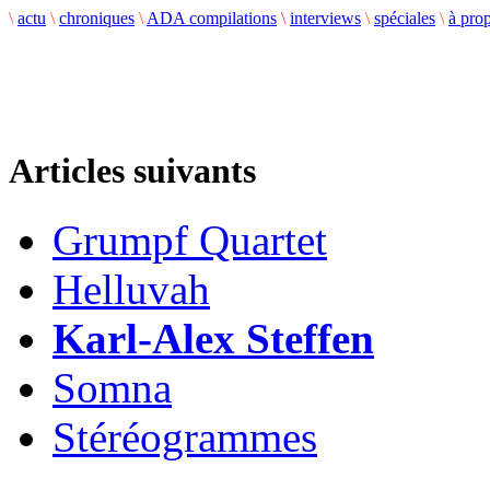
\
actu
\
chroniques
\
ADA compilations
\
interviews
\
spéciales
\
à pro
Articles suivants
Grumpf Quartet
Helluvah
Karl-Alex Steffen
Somna
Stéréogrammes