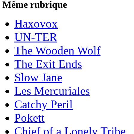
Même rubrique
Haxovox
UN-TER
The Wooden Wolf
The Exit Ends
Slow Jane
Les Mercuriales
Catchy Peril
Pokett
Chief of a Lonely Tribe