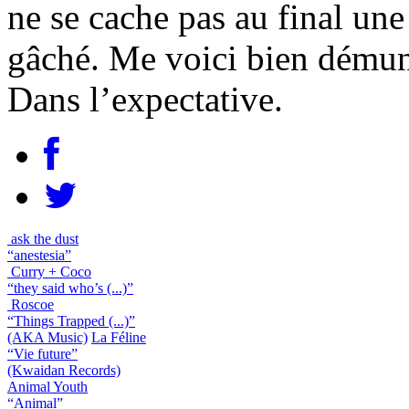
ne se cache pas au final une
gâché. Me voici bien démun
Dans l’expectative.
ask the dust
“anestesia”
Curry + Coco
“they said who’s (...)”
Roscoe
“Things Trapped (...)”
(AKA Music)
La Féline
“Vie future”
(Kwaidan Records)
Animal Youth
“Animal”