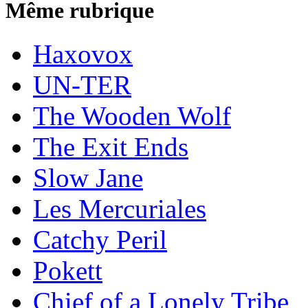
Même rubrique
Haxovox
UN-TER
The Wooden Wolf
The Exit Ends
Slow Jane
Les Mercuriales
Catchy Peril
Pokett
Chief of a Lonely Tribe