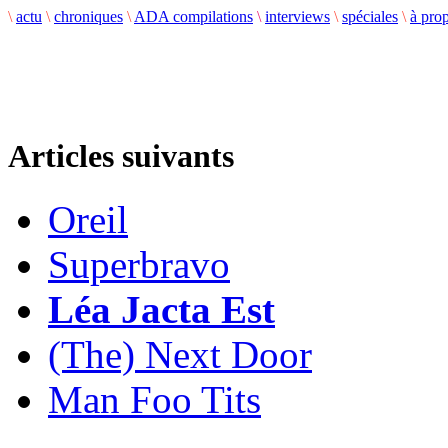
\
actu
\
chroniques
\
ADA compilations
\
interviews
\
spéciales
\
à pro
Articles suivants
Oreil
Superbravo
Léa Jacta Est
(The) Next Door
Man Foo Tits