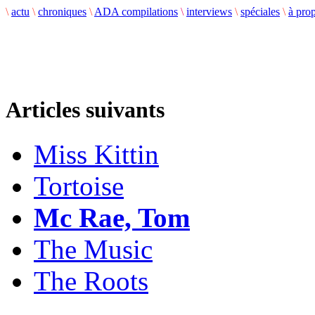
\
actu
\
chroniques
\
ADA compilations
\
interviews
\
spéciales
\
à pro
Articles suivants
Miss Kittin
Tortoise
Mc Rae, Tom
The Music
The Roots