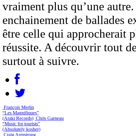
vraiment plus qu’une autre
enchainement de ballades ex
être celle qui approcherait p
réussite. A découvrir tout d
surtout à suivre.
François Merlin
“Les Magnifiques”
(Araki Records)
Chris Garneau
“Music for tourists”
(Absolutely kosher)
Craig Armstrong