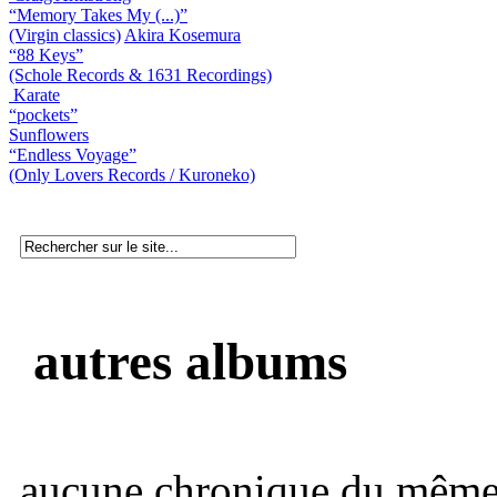
“Memory Takes My (...)”
(Virgin classics)
Akira Kosemura
“88 Keys”
(Schole Records & 1631 Recordings)
Karate
“pockets”
Sunflowers
“Endless Voyage”
(Only Lovers Records / Kuroneko)
autres albums
aucune chronique du même 