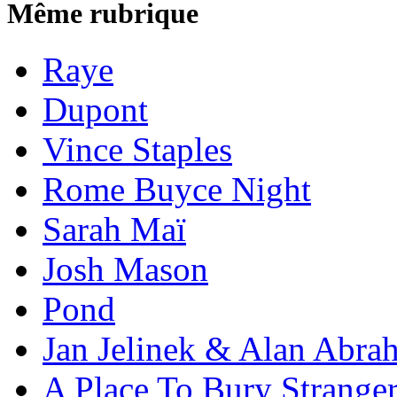
Même rubrique
Raye
Dupont
Vince Staples
Rome Buyce Night
Sarah Maï
Josh Mason
Pond
Jan Jelinek & Alan Abra
A Place To Bury Strange