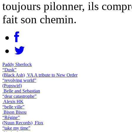
toujours pilonner, ils comp
fait son chemin.
Paddy Sherlock
“Dusk”
(Black Ash)
VA A tribute to New Order
“revolving world”
(Popswirl)
Belle and Sebastian
“dear catastrophe”
Alexis HK
“belle ville”
Bison Bisou
“Régine”
(Nuun Records)
Flox
“take my time”