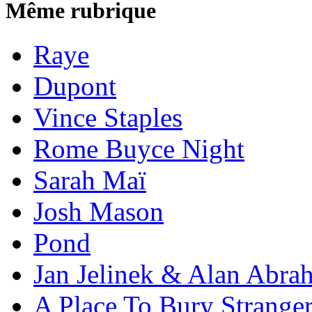
Même rubrique
Raye
Dupont
Vince Staples
Rome Buyce Night
Sarah Maï
Josh Mason
Pond
Jan Jelinek & Alan Abra
A Place To Bury Strange