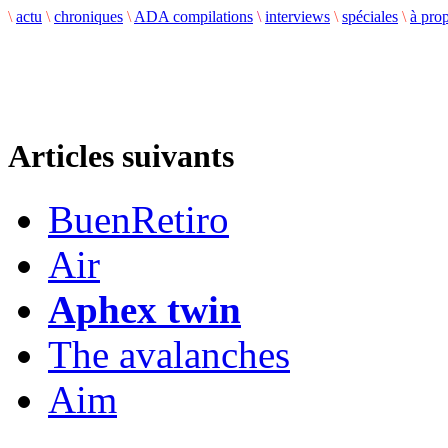
\
actu
\
chroniques
\
ADA compilations
\
interviews
\
spéciales
\
à pro
Articles suivants
BuenRetiro
Air
Aphex twin
The avalanches
Aim