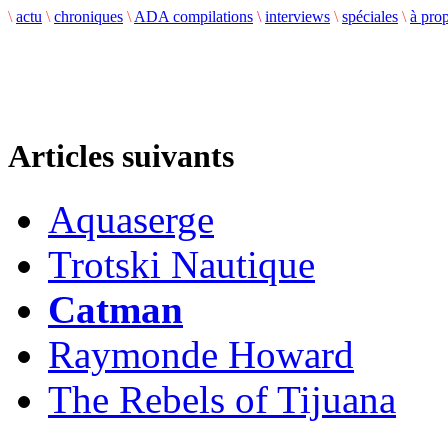
\
actu
\
chroniques
\
ADA compilations
\
interviews
\
spéciales
\
à pro
Articles suivants
Aquaserge
Trotski Nautique
Catman
Raymonde Howard
The Rebels of Tijuana