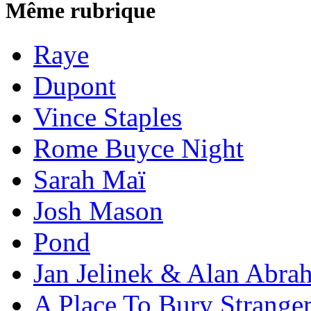
Même rubrique
Raye
Dupont
Vince Staples
Rome Buyce Night
Sarah Maï
Josh Mason
Pond
Jan Jelinek & Alan Abra
A Place To Bury Strange