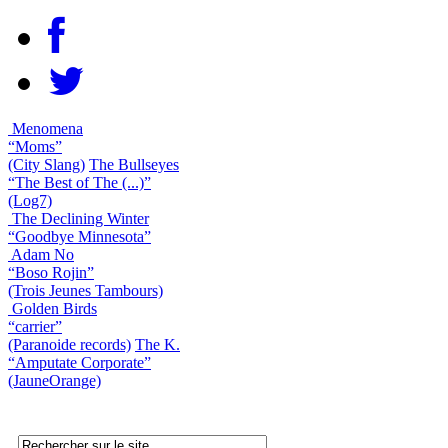
Menomena
“Moms”
(City Slang)
The Bullseyes
“The Best of The (...)”
(Log7)
The Declining Winter
“Goodbye Minnesota”
Adam No
“Boso Rojin”
(Trois Jeunes Tambours)
Golden Birds
“carrier”
(Paranoide records)
The K.
“Amputate Corporate”
(JauneOrange)