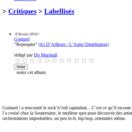
>
Critiques
>
Labellisés
8 février 2016 /
Gontard
“Repeupler”
(Ici D’Ailleurs / L’Autre Distribution)
rédigé par
Do Marshall
notez cet album
Gontard ! a rencontré le rock’n’roll capitaliste... C’est ce qu’il racon
l’a croisé chez la Souterraine, le meilleur spot pour découvrir des art
orchestrations improbables, un peu lo-fi, hip-hop, orientales même.