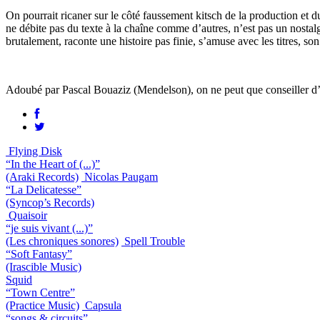
On pourrait ricaner sur le côté faussement kitsch de la production et du
ne débite pas du texte à la chaîne comme d’autres, n’est pas un nostalg
brutalement, raconte une histoire pas finie, s’amuse avec les titres, son
Adoubé par Pascal Bouaziz (Mendelson), on ne peut que conseiller d’é
Flying Disk
“In the Heart of (...)”
(Araki Records)
Nicolas Paugam
“La Delicatesse”
(Syncop’s Records)
Quaisoir
“je suis vivant (...)”
(Les chroniques sonores)
Spell Trouble
“Soft Fantasy”
(Irascible Music)
Squid
“Town Centre”
(Practice Music)
Capsula
“songs & circuits”