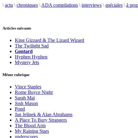
\
actu
\
chroniques
\
ADA compilations
\
interviews
\
spéciales
\
à pro
Articles suivants
King Gizzard & The Lizard Wizard
The Twilight Sad
Gontard
Hyphen Hyphen
Mystery Jets
Même rubrique
Vince Staples
Rome Buyce Night
Sarah Maï
Josh Mason
Pond
Jan Jelinek & Alan Abrahams
A Place To Bury Strangers
The Blood Arm
My Raining Stars
underscores