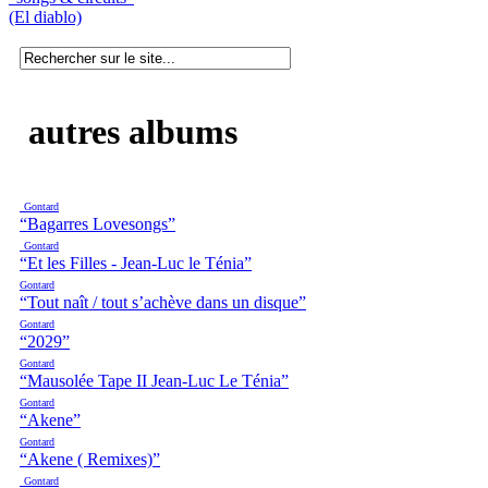
(El diablo)
autres albums
Gontard
“Bagarres Lovesongs”
Gontard
“Et les Filles - Jean-Luc le Ténia”
Gontard
“Tout naît / tout s’achève dans un disque”
Gontard
“2029”
Gontard
“Mausolée Tape II Jean-Luc Le Ténia”
Gontard
“Akene”
Gontard
“Akene ( Remixes)”
Gontard