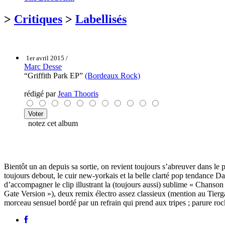
>
Critiques
>
Labellisés
1er avril 2015 /
Marc Desse
“Griffith Park EP”
(Bordeaux Rock)
rédigé par
Jean Thooris
notez cet album
Bientôt un an depuis sa sortie, on revient toujours s’abreuver dans le 
toujours debout, le cuir new-yorkais et la belle clarté pop tendance D
d’accompagner le clip illustrant la (toujours aussi) sublime « Chanson
Gate Version »), deux remix électro assez classieux (mention au Tier
morceau sensuel bordé par un refrain qui prend aux tripes ; parure ro