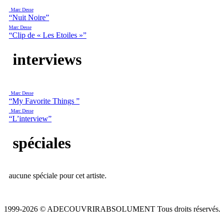
Marc Desse
“Nuit Noire”
Marc Desse
“Clip de « Les Etoiles »”
interviews
Marc Desse
“My Favorite Things ”
Marc Desse
“L’interview”
spéciales
aucune spéciale pour cet artiste.
1999-2026 © ADECOUVRIRABSOLUMENT Tous droits réservés.