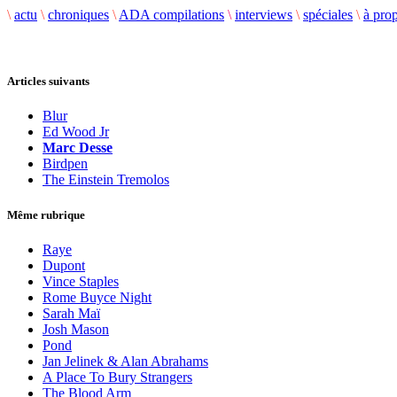
\
actu
\
chroniques
\
ADA compilations
\
interviews
\
spéciales
\
à pro
Articles suivants
Blur
Ed Wood Jr
Marc Desse
Birdpen
The Einstein Tremolos
Même rubrique
Raye
Dupont
Vince Staples
Rome Buyce Night
Sarah Maï
Josh Mason
Pond
Jan Jelinek & Alan Abrahams
A Place To Bury Strangers
The Blood Arm