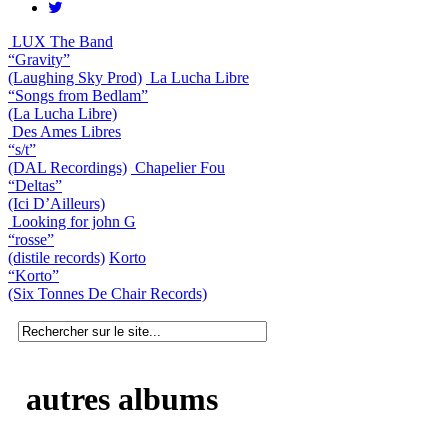
LUX The Band
“Gravity”
(Laughing Sky Prod)
La Lucha Libre
“Songs from Bedlam”
(La Lucha Libre)
Des Ames Libres
“s/t”
(DAL Recordings)
Chapelier Fou
“Deltas”
(Ici D’Ailleurs)
Looking for john G
“rosse”
(distile records)
Korto
“Korto”
(Six Tonnes De Chair Records)
autres albums