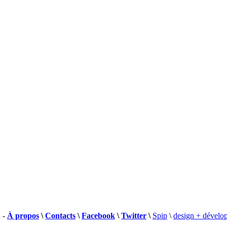
 -
À propos
\
Contacts
\
Facebook
\
Twitter
\
Spip
\
design + dévelo