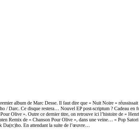
premier album de Marc Desse. Il faut dire que « Nuit Noire » réussissait à
aho / Darc. Ce disque restera… Nouvel EP post-scriptum ? Cadeau en form
 Pour Olive ». Outre ce dernier titre, on retrouve ici l’histoire de « He
gaten Remix de « Chanson Pour Olive », dans une veine… « Pop Satori »)
ck Da(rc)ho. En attendant la suite de l’œuvre…